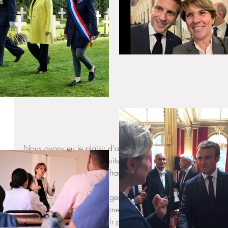
Nous avons eu le plaisir d'apprendre ce jour que ce travail d
commencé à porter ses fruits. Nous en sommes ravies car il 
aux élèves de nos lycées français les meilleures conditions p
Je salue également l'engagement de la Fédération des associ
établissements d’enseignement français à l’étranger qui, dès l
important, alerte le pouvoir politique qui ainsi reste en perm