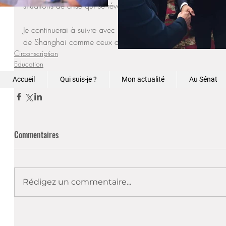
situations de crise qui se révèlent dans certains pays. 
Je continuerai à suivre avec beaucoup d'engagement les am
de Shanghai comme ceux attendus dans d'autres pays en situa
Circonscription
Education
CFDE
Accueil
Qui suis-je ?
Mon actualité
Au Sénat
Commentaires
Rédigez un commentaire...