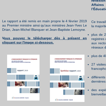
réflexio
Affaire
l’Éducati
Le rapport a été remis en main propre le 4 février 2019
Ce travai
au Premier ministre ainsi qu'aux ministres Jean-Yves Le
la majorit
Drian, Jean-Michel Blanquer et Jean-Baptiste Lemoyne.
plus de 2
V
ous pouvez le télécharger dès à présent en
registres
cliquant sur l'image ci-dessous.
aux recto
réseaux d
plus de 4
27 visite
francopho
différent
dernières
des expér
bienveill