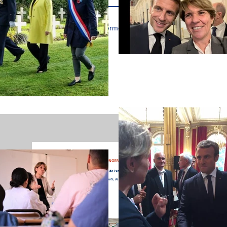
J’accepte les termes et conditions
MISSIO
Suivez l
l'étrange
lettre de