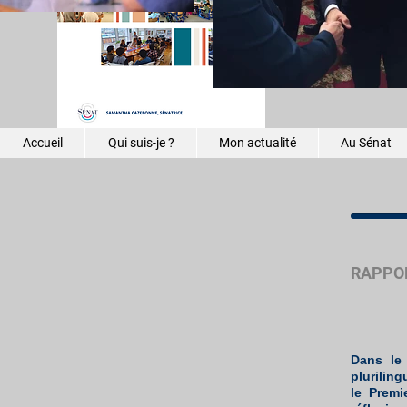
réguliers
Une chaî
mission 
Accueil
Qui suis-je ?
Mon actualité
Au Sénat
RAPPOR
Dans le
plurilin
le Premi