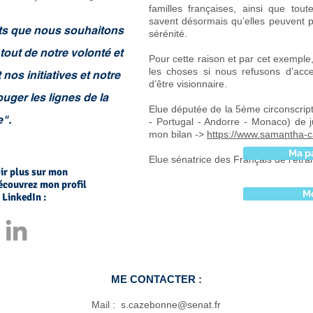
familles françaises, ainsi que tout
savent désormais qu’elles peuvent p
ts que nous souhaitons
sérénité.
tout de notre volonté et
Pour cette raison et par cet exemple
les choses si nous refusons d’acce
nos initiatives et notre
d’être visionnaire.
uger les lignes de la
Elue députée de la 5ème circonscrip
e".
- Portugal - Andorre - Monaco) de 
mon bilan ->
https://www.samantha-
Ma p
Elue sénatrice des Français de l'étr
ir plus sur mon
écouvrez mon profil
M
 LinkedIn :
ME CONTACTER :
Mail :
s.cazebonne@senat.fr