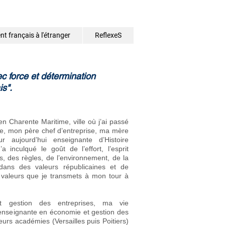
t français à l'étranger
ReflexeS
c force et détermination
s".
n Charente Maritime, ville où j’ai passé
e, mon père chef d’entreprise, ma mère
 aujourd’hui enseignante d’Histoire
 inculqué le goût de l’effort, l’esprit
s, des règles, de l’environnement, de la
dans des valeurs républicaines et de
es valeurs que je transmets à mon tour à
t gestion des entreprises, ma vie
’enseignante en économie et gestion des
eurs académies (Versailles puis Poitiers)