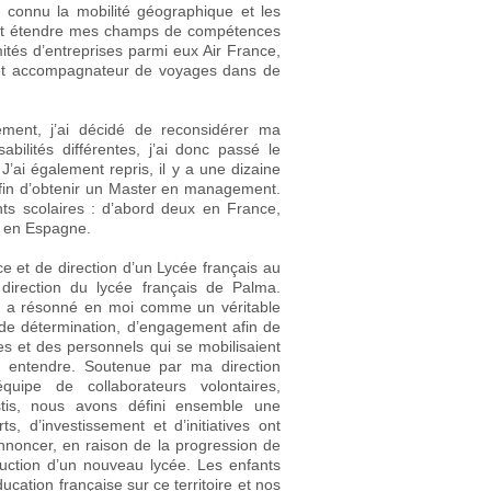
i connu la mobilité géographique et les
itant étendre mes champs de compétences
mités d’entreprises parmi eux Air France,
 et accompagnateur de voyages dans de
ment, j’ai décidé de reconsidérer ma
bilités différentes, j’ai donc passé le
J’ai également repris, il y a une dizaine
 afin d’obtenir un Master en management.
ents scolaires : d’abord deux en France,
s en Espagne.
e et de direction d’un Lycée français au
 direction du lycée français de Palma.
 a résonné en moi comme un véritable
ve de détermination, d’engagement afin de
es et des personnels qui se mobilisaient
e entendre. Soutenue par ma direction
uipe de collaborateurs volontaires,
stis, nous avons défini ensemble une
ts, d’investissement et d’initiatives ont
annoncer, en raison de la progression de
ruction d’un nouveau lycée. Les enfants
cation française sur ce territoire et nos