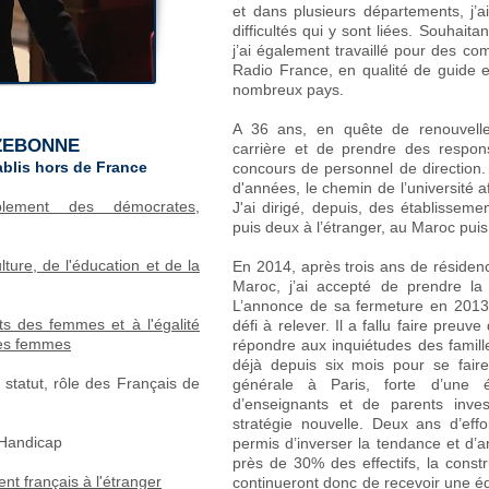
et dans plusieurs départements, j’a
difficultés qui y sont liées. Souha
j’ai également travaillé pour des co
Radio France, en qualité de guide
nombreux pays.
A 36 ans, en quête de renouvelle
ZEBONNE
carrière et de prendre des responsa
ablis hors de France
concours de personnel de direction. 
d'années, le chemin de l’université
lement des démocrates,
J'ai dirigé, depuis, des établissem
puis deux à l’étranger, au Maroc pui
ture, de l'éducation et de la
En 2014, après trois ans de résidenc
Maroc, j’ai accepté de prendre la
L’annonce de sa fermeture en 2013
ts des femmes et à l'égalité
défi à relever. Il a fallu faire preu
les femmes
répondre aux inquiétudes des famill
déjà depuis six mois pour se fair
statut, rôle des Français de
générale à Paris, forte d’une éq
d’enseignants et de parents inve
stratégie nouvelle. Deux ans d’effor
 Handicap
permis d’inverser la tendance et d’
près de 30% des effectifs, la const
nt français à l'étranger
continueront donc de recevoir une édu