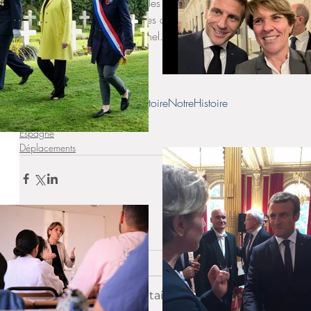
d’anciens combattants et les représentants d’associations et d’
et espagnoles et  les élèves de plusieurs établissements frança
pour cet hommage solennel.
N’oublions jamais 🕊️
#11Novembre
#VotreHistoireNotreHistoire
Circonscription
Espagne
Déplacements
Commentaires
Rédigez un commentaire...