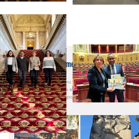
11 nov. 2024
🇫🇷 Hommage et mémoire nationale – 11 
#Barcelone
Aujourd’hui, nous honorons en France et à l’étranger la mém
Première Guerre mondiale et de tous ceux qui ont sacrifié leur 
Cette journée incarne l'importance de la solidarité et du de
générations futures.