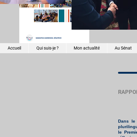
réguliers
Une chaî
mission 
Accueil
Qui suis-je ?
Mon actualité
Au Sénat
RAPPOR
Dans le
plurilin
le Premi