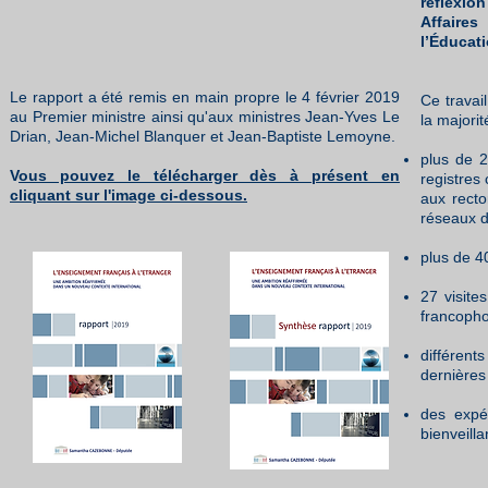
réflexio
Affaire
l’Éducati
Le rapport a été remis en main propre le 4 février 2019
Ce travai
au Premier ministre ainsi qu'aux ministres Jean-Yves Le
la majorit
Drian, Jean-Michel Blanquer et Jean-Baptiste Lemoyne.
plus de 2
V
ous pouvez le télécharger dès à présent en
registres
cliquant sur l'image ci-dessous.
aux recto
réseaux d
plus de 4
27 visite
francopho
différent
dernières
des expér
bienveill