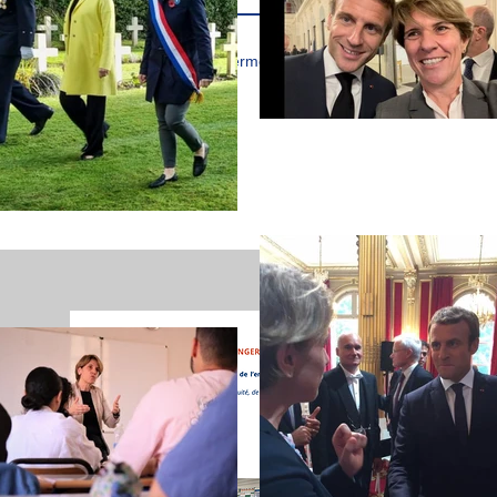
J’accepte les termes et conditions
MISSIO
Suivez l
l'étrange
lettre de