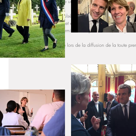
du MENJ devrait permettre un déploiement à l’échelle du rés
Séquence souvenir 
: impulsé par la Mission laïque français
en 2016 documentaliste et enseignants avaient lancé une we
avec l'aide de Thierry. Formidable expérience mise en plac
élèves. 
⏪ Retour 6 ans en arrière lors de la diffusion de la toute pr
https://urlz.fr/mL6t
Circonscription
Education