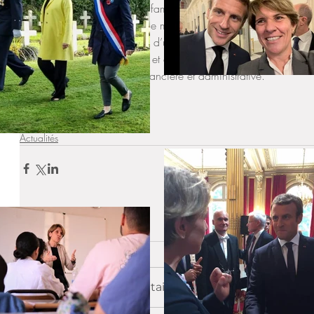
nationale vis-à-vis de ces familles au nom de l’intérêt de l’en
de sa prise en charge. Elle met fin à des inégalités de situati
handicapés ayant besoin d’une aide sur le temps méridien, e
scolaire qu’ils fréquentent et des capacités de celui-ci ou de la
supporter cette charge financière et administrative. 
Commission permanente
Vidéo
Actualités
Commentaires
Rédigez un commentaire...