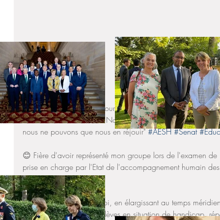
#DirectSenat
 "En votant pour cette PPL nous nous dotons d’un
l’inclusion de nos élèves. Nous faisons un pas de plus vers un
nous ne pouvons que nous en réjouir" 
#AESH
#Senat
#Educ
😊 Fière d'avoir représenté mon groupe lors de l'examen de la
prise en charge par l'Etat de l'accompagnement humain des 
sur le temps méridien. 
👏 Cette proposition de loi, en élargissant au temps méridie
l’accompagnement des élèves en situation de handicap, répo