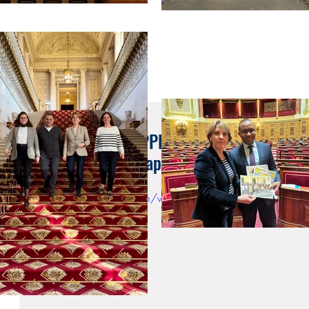
23 janv. 2024
Séance publique : PPL Accompagnement hu
situation de handicap
ttps://www.youtube.com/watch?v=snCPdoXsDfc