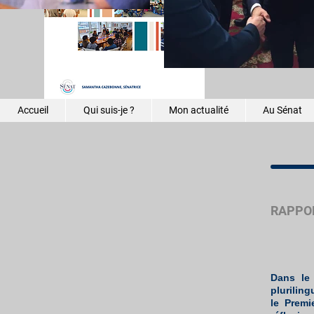
réguliers
Une chaî
mission 
Accueil
Qui suis-je ?
Mon actualité
Au Sénat
RAPPOR
Dans le
plurilin
le Premi