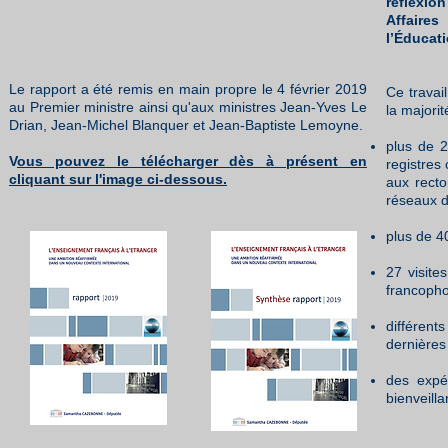
réflexio
Affaire
l’Éducati
Le rapport a été remis en main propre le 4 février 2019
Ce travai
au Premier ministre ainsi qu'aux ministres Jean-Yves Le
la majorit
Drian, Jean-Michel Blanquer et Jean-Baptiste Lemoyne.
plus de 2
V
ous pouvez le télécharger dès à présent en
registres
cliquant sur l'image ci-dessous.
aux recto
réseaux d
plus de 4
27 visite
francopho
différent
dernières
des expér
bienveill