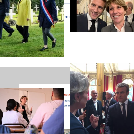
J’accepte les termes et conditions
MISSIO
Suivez l
l'étrange
lettre de