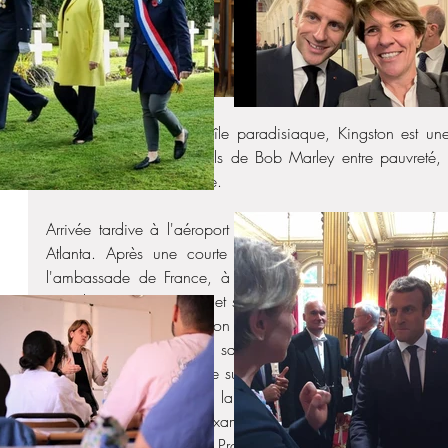
Loin des clichés et de l'île paradisiaque, Kingston est un
vivent les enfants spirituels de Bob Marley entre pauvreté,
reflétant la réussite sociale. 
Arrivée tardive à l'aéroport de Kingston après un peu pl
Atlanta. Après une courte nuit, je me suis rendue ave
l'ambassade de France, à 
l'Alliance française de Jamaï
président, Pierre Lemaire et son directeur, Clovis Lemée. Ce
principal outil de promotion de la langue et de la culture f
un espace d'accueil, 2 salles de classes et une biblioth
directeur expatrié et d'une subvention de fonctionnement con
d'apprentissage de la langue de française (A1 à C2)
DELF/DALF/TEF et aux examens des Caribbean Secondary Ed
Caribbean Advanced Proficiency Examination (CAPE), 