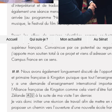
d'interprétariat et de traduction du français vers l'anglai
également une séance mensuelle de cinéma en plein air qui a
arrivée (au programme "Notre-Dame brûle") et des activi
musique, le Festival du film francophone, etc. 
Parmi les offres de services identifiées comme souhait
Accueil
Qui suis-je ?
Mon actualité
Au Sénat
accompagnement Campus France en raison du véritable pote
supérieur français. Convaincue par ce potentiel au regard
j'apporte mon soutien total à ce projet et viens d'adresser un 
Campus France en ce sens.
🚸🚸 Nous avons également longuement discuté de l'opportun
et primaire française à Kingston puisque que tout l'enseigne
y a une demande d'enseignement international importante
l'Alliance française de Kingston comme cela vient d'être fai
Zélande 🇦🇺 à la suite de ma visite l'an dernier. 
Je vais donc initier une réunion de travail afin de mettre en 
proposer un chemin vers l'ouverture d'une nouvelle école fra