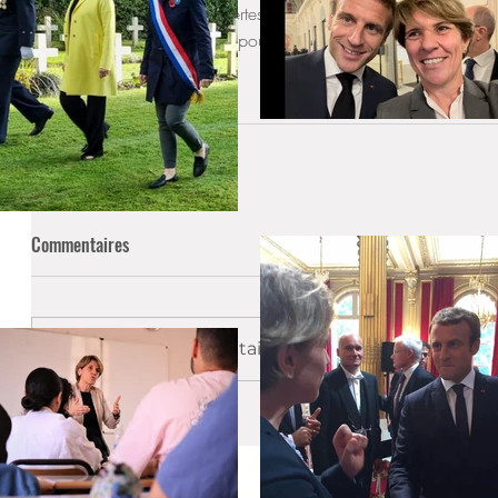
 Les inscriptions sont ouvertes : 
https://reflexe-s.com/rende
Nous comptons sur vous pour partager cette invitation autour
Circonscription
Actualités
Education
Commentaires
Rédigez un commentaire...