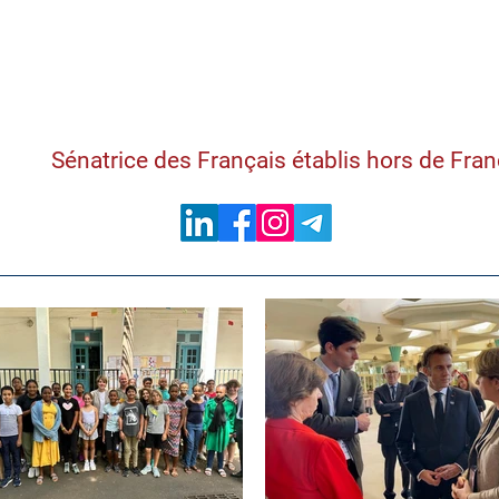
Samantha Cazebon
Sénatrice des Français établis hors de Fra