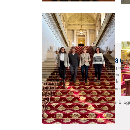
31 mai 2023
Ecole inclusive, il y a d
Nous sommes 59 élus, parlementa
l'étranger à interpeller Mme la 
œuvre du dispositif d'aide à la
l'Agence pour l'enseignement fran
Il y a désormais urgence à agi
inclusive.