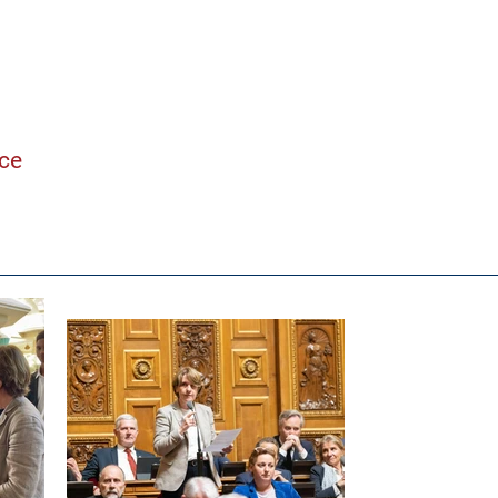
ne
nce