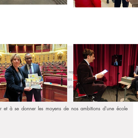
ésormais urgence à agir
ires, conseillers et délégués représentant les Français de 
ministre de l'Europe et des Affaires étrangères sur la mise en 
 scolarisation des élèves en situation de handicap géré par 
çais à l'étranger. 
r et à se donner les moyens de nos ambitions d'une école 