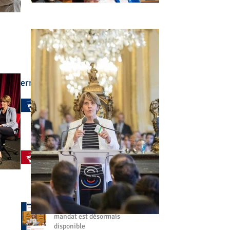
Derniers articles :
🌍 L'enseignement
français à l'étranger a été
au cœur de mon
engagement
il y a 4 jours
🤝 Aller à votre rencontre,
partout dans le monde
27 juil.
📘 Mon bilan de fin de
mandat est désormais
disponible