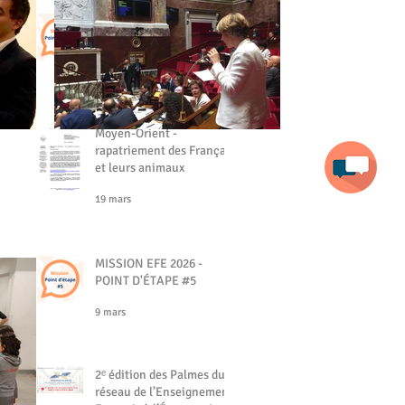
MISSION EFE - POINT
D'ÉTAPE #6
19 mars
Moyen-Orient -
rapatriement des Français
et leurs animaux
19 mars
MISSION EFE 2026 -
POINT D'ÉTAPE #5
9 mars
2ᵉ édition des Palmes du
réseau de l’Enseignement