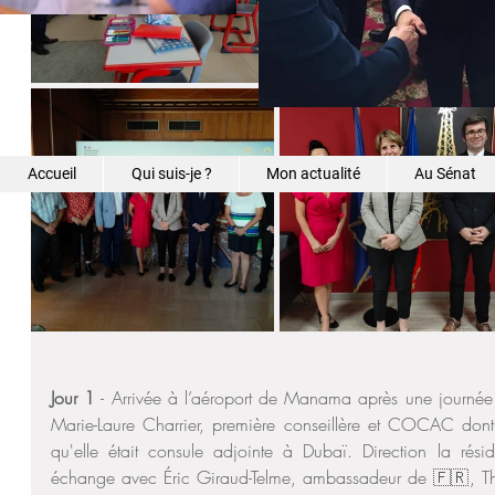
Accueil
Qui suis-je ?
Mon actualité
Au Sénat
Jour 1
 - Arrivée à l’aéroport de Manama après une journée e
Marie-Laure Charrier, première conseillère et COCAC dont j
qu'elle était consule adjointe à Dubaï. Direction la rés
échange avec Éric Giraud-Telme, ambassadeur de 🇫🇷, Thib