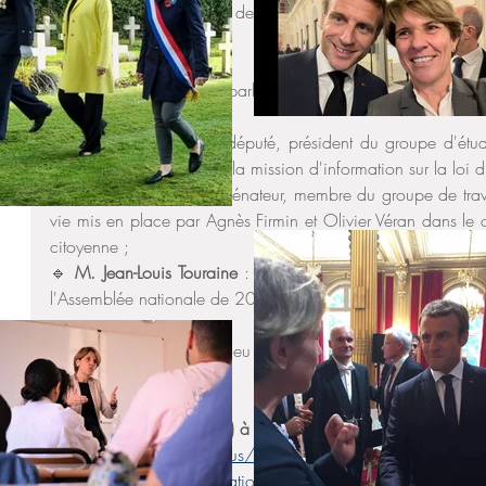
de vie, pour que la voix des Français de l’Étranger soit éga
débat.
Pour cela, j'ai invité des parlementaires spécialistes du sujet 
🔹 
M. Olivier Falorni :
 député, président du groupe d'étude
nationale et président de la mission d'information sur la loi di
🔹 
M. Xavier Iacovelli :
 sénateur, membre du groupe de travai
vie mis en place par Agnès Firmin et Olivier Véran dans le
citoyenne ; 
🔹 
M. Jean-Louis Touraine
 : ancien député et président du g
l'Assemblée nationale de 2017 à 2022.
Cette consultation aura lieu en visioconférence, 
le vendre
Paris).
 🖥️ 
Inscription (obligatoire) à la visioconférence
:
https://us02web.zoom.us/webinar/register/WN_P9b_oa
ffODXWrG7kQ#/registration