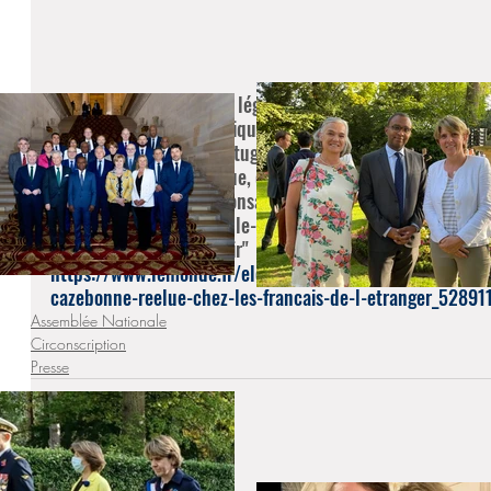
"Fini « le désaveu », une législative partielle vient confo
La députée La République en marche (LRM) de la 5eci
l’étranger (Espagne, Portugal, Monaco, Andorre) Samantha 
été invalidée, a été réélue, dimanche 22 avril, au second to
annoncé plusieurs responsables LRM sur Twitter. Elle deva
insoumise, François Ralle-Andreoli. Les résultats défini
https://www.lemonde.fr/elections/article/2018/04/23/l
cazebonne-reelue-chez-les-francais-de-l-etranger_5289
Assemblée Nationale
Circonscription
Presse