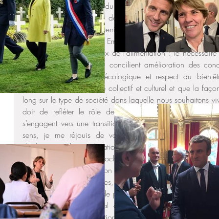
compte de l’objectif 2 du programme 149, correspondan
durabilité de l’agriculture, de l’agroalimentaire, de la forêt
savoir « Investir dans les territoires ruraux et les filières d’av
enjeu très développé par Emmanuel Macron lors de son disc
phase des Etats Généraux de l’alimentation : le nécessaire
vers des installations qui concilient amélioration des con
économique, transition écologique et respect du bien-ê
constitue toujours un acte collectif et culturel et que la faç
long sur le type de société dans laquelle nous souhaitons vi
doit de refléter le rôle de l’Etat dans l’accompagnement
s’engagent vers une transition écologique et solidaire, y 
sens, je me réjouis de voir que la part des bénéficiai
d’adaptation des exploitations agricoles dans l’ensemble d
revalorisée pour les prochaines années. Par ailleurs
correspondant à la mission Conduite et pilotage des politiques
d’investir dans les contrôles, d’augmenter les moyens mis à di
et des services centraux de protection animale, car la législa
animaux est encore mal appliquée en France, faute d
régulièrement la Fédération vétérinaire européenne ain