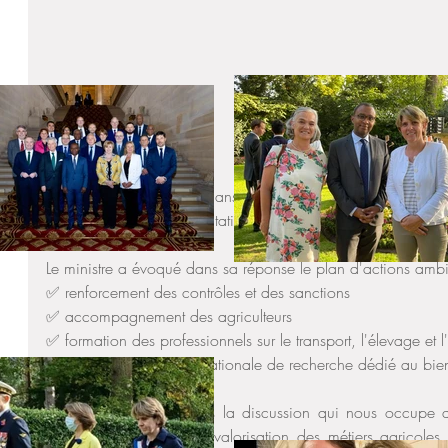
Je suis intervenue jeudi dans le cadre d'une commission él
l'agriculture et de l'alimentation, M. Stéphane TRAVERT, l'en
Le ministre a évoqué dans sa réponse le plan d'actions amb
✅ renforcement des contrôles et des sanctions 
✅ accompagnement des agriculteurs 
✅ formation des professionnels sur le transport, l'élevage et 
✅ création d'un centre nationale de recherche dédié au bien
"Je tiens à rappeler dans la discussion qui nous occupe au
animale associé à la revalorisation des métiers agricoles.