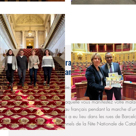
17 oct. 2017
Réponse de la Generalitat de Catalogne à l
Cazebonne concernant le drapeau franç
"Chère madame la députée,
J'ai reçu votre lettre dans laquelle vous manifestez votre mal
mettant le feu à un drapeau français pendant la marche d'une
absolument minoritaire qui a eu lieu dans les rues de Barcel
marge des actes institutionnels de la Fête Nationale de Cata