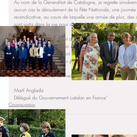
Au nom de la Generalitat de Catalogne, je regrette sincèremen
aucun cas le déroulement de la Fête Nationale, une journée p
revendicative, au cours de laquelle une année de plus, des c
sont sortis dans la rue pour demander le droit de décider de l
En outre, le Gouvernement de la Genralitat de Catalunya, co
toujours condamné l'action de brûler des symboles et l'a pour
qu'il a à sa portée. Ce sont des faits qui, d'aucune manière
pacifique et dialoguant du peuple catalan.
Avec mes sentiments les meilleurs,
Martí Anglada
Délégué du Gouvernement catalan en France"
Circonscription
Espagne