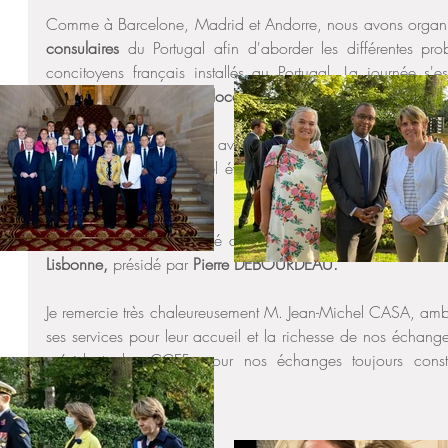
Comme à Barcelone, Madrid et Andorre, nous avons organ
consulaires
 du Portugal afin d'aborder les différentes prob
concitoyens français installés au Portugal. La journée s'e
convivial avec le comité local En Marche Lisbonne.
Mardi 10 octobre,
 nous avons assisté au 
Portugal Digita
pays à l'honneur. Un bel évènement pour mettre en valeur 
entreprises françaises.
Enfin nous avons déjeuné avec le 
bureau des conseillers 
Lisbonne, 
présidé par 
Pierre DEBOURDEAU.
Je remercie très chaleureusement M. Jean-Michel CASA, amba
ses services pour leur accueil et la richesse de nos échan
président des CCEF, pour nos échanges toujours construc
français.
Circonscription