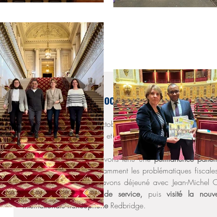
11 oct. 2017
Lisbonne le 9 et 10 octobre - Samantha Ca
Lundi 9 et mardi 10 octobre,  je me suis rendue à Li
VOJETTA, mon suppléant, et d'Ugo LOPEZ mon attaché parlem
Lundi 9 octobre, nous avons tenu une 
permanence parlem
l'occasion d'aborder notamment les problématiques fiscales, 
projet Hermione. Nous avons déjeuné avec Jean-Michel 
Portugal, et ses chefs de service, 
puis 
visité la nouv
internationale francophone 
Redbridge.