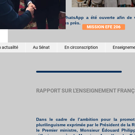
réguliers.
Une chaîne WhatsApp a été ouverte afin de v
mission au plus près.
MISSION EFE 206
 actualité
Au Sénat
En circonscription
Enseignemen
RAPPORT SUR L'ENSEIGNEMENT FRANÇA
Dans le cadre de l’ambition pour la promot
plurilinguisme exprimée par le Président de la 
le Premier ministre, Monsieur Édouard Phili