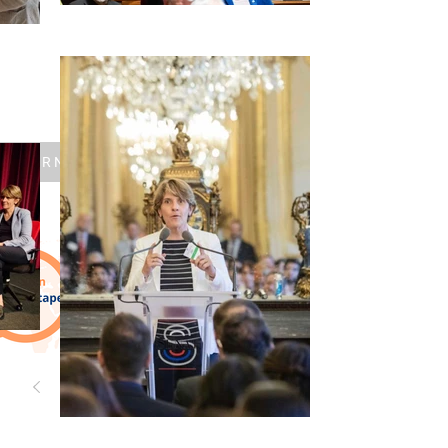
DERNIER POST
MISSION EFE - POINT D'ÉTAPE #7
Cette cinquième
semaine d’auditions
et d’échanges a été
consacrée, d’une
part, à une nouvelle
1
/
597
série de rencontres
avec les
représentants des