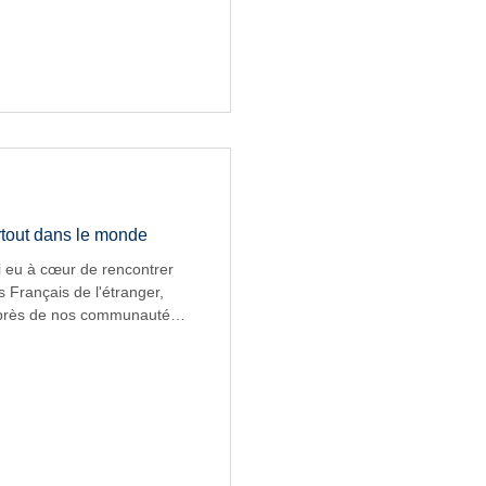
ersonnels de direction et
in de mieux comprendre
les défis auxquels ils sont
ne de ces visites qui ont
artout dans le monde
i eu à cœur de rencontrer
s Français de l'étranger,
auprès de nos communautés
oignages, leurs remontées de
ien, ils ont nourri mon
ué à faire émerger des
tés rencontrées par nos
trace ces nombreuses