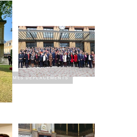
organisations
syndicales siégeant
au conseil
d’administration de
l’AEFE (FSU, UNSA et
CFDT Éducation
Monde) et, d’autre
part, à des échanges
avec le Réseau des
INSPÉ et l’Autonome
de solidarité laïque.
Elle fait suite à une
IVRE MES DÉPLACEMENTS
première série
d’auditions ainsi qu’à
des contributions
écrites, qui nous
permettent de
maintenir un lien
direct et