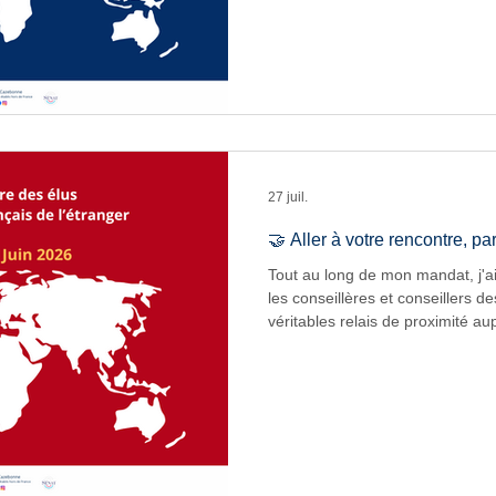
familles, des enseignants, des p
des équipes administratives, af
leurs réalités, leurs réussites et 
confrontés. Ce diaporama témoig
nourri mon action parl
27 juil.
🤝 Aller à votre rencontre, p
Tout au long de mon mandat, j'a
les conseillères et conseillers de
véritables relais de proximité 
françaises. À travers leurs tém
terrain et leur engagement quotid
travail parlementaire et contrib
solutions concrètes aux difficul
compatriotes. Ce diaporama re
rencontres qui ont jalonné p