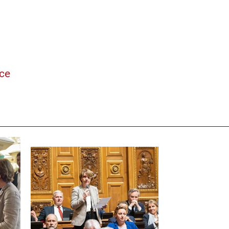
ne
nce