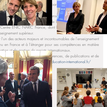
ion, du Sport et de la Recherche par Pierre-François Mourier, 
EI notamment celles en appui à l'enseignement du français et à 
ice des assistants de langue et de la mobilité, le département 
entre ENIC NARIC France, dont le travail est essentiel pour 
enseignement supérieur.
t l'un des acteurs majeurs et incontournables de l'enseignement 
onnu en France et à l'étranger pour ses compétences en matière 
ation et de gestion de projets internationaux. 
e d'un fonds documentaire de références, de publications et de 
ortement : 
https://www.france-education-international.fr/