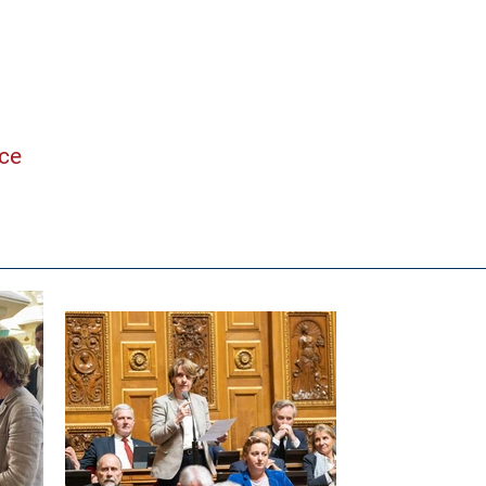
ne
nce