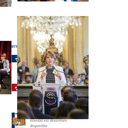
Derniers articles :
🌍 L'enseignement
français à l'étranger a été
au cœur de mon
engagement
il y a 6 jours
🤝 Aller à votre rencontre,
partout dans le monde
27 juil.
📘 Mon bilan de fin de
mandat est désormais
disponible