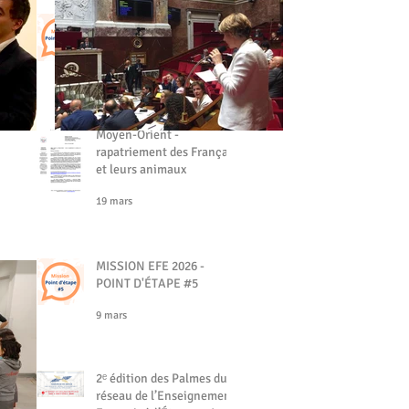
MISSION EFE - POINT
D'ÉTAPE #6
19 mars
Moyen-Orient -
rapatriement des Français
et leurs animaux
19 mars
MISSION EFE 2026 -
POINT D'ÉTAPE #5
9 mars
2ᵉ édition des Palmes du
réseau de l’Enseignement