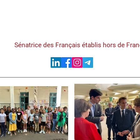
Samantha Cazebon
Sénatrice des Français établis hors de Fra