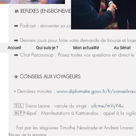
🚸 REFLEXES (ENSEIGNEMENT FRANÇAIS À L'ÉTRANGER)
➡️ Podcast : réinventer sa carrière après une expatriation : 
u
➡️ Derniers jours pour faire votre demande de bourse et loge
Accueil
Qui suis-je ?
Mon actualité
Au Sénat
➡️ Chat Parcoursup : Posez toutes vos questions en direct le l
✈️ CONSEILS AUX VOYAGEURS
▫️ Dernières minutes : 
www.diplomatie.gouv.fr/fr/conseils-au
🇸🇱 Sierra Leone : variole du singe : 
urlr.me/mVyY4u
🇳🇵Népal : Manifestations à Katmandou : appel à la vigila
- Fait par les stagiaires Timothé Neselrade et Andrea Linares
Récap' de la semaine