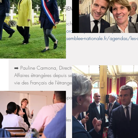
🏛 AU SÉNAT ET À L'ASSEMBLÉE NATIONALE 
🔹 Ordres du jour des prochaines semaines : 
▫️ SÉNAT : 
www.senat.fr/ordre-du-jour/ordre-du-jour.html
▫️ AN : 
https://www2.assemblee-nationale.fr/agendas/les
🗞 DANS LA PRESSE FDE 
➡️ Pauline Carmona, Directrice des Français à l’étranger au m
Affaires étrangères depuis septembre 2023, dévoile les défis
vie des Français de l’étranger : 
urlr.me/sm2G6F
➡️ Canada, États-Unis, Espagne… Mais où s’envolent les ét
urlr.me/qXYb5S
➡️ Qu’attendre vraiment des premières Assises de la protectio
urlr.me/36cd9r