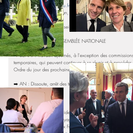
Nord (OTAN) : 
https://vu.fr/mprIV
Entretien avec Viktor Orban, Premier ministre de Hongrie : 
h
➡️ Compte-rendu du Conseil des ministres du 26 Juin 2024 
🏛 AU SÉNAT ET À L'ASSEMBLÉE NATIONALE
➡️ SÉNAT : Travaux ajournés, à l'exception des commissions,
temporaires, qui peuvent continuer à se réunir et à procéder
Ordre du jour des prochaines semaines : 
https://lnkd.in/e
➡️ AN : Dissoute, arrêt des travaux.
🗞 DANS LA PRESSE FDE
➡️ Législatives 2024 : guide pratique pour les français de l’é
➡️ Problèmes lors d’un voyage en avion, quels sont vos droit
➡️ Emmanuel Macron aux Français de l’étranger : “Tout ce que