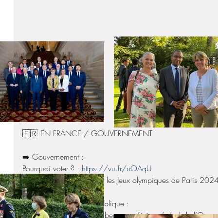
🇫🇷 EN FRANCE / GOUVERNEMENT
➡️ Gouvernement :
Pourquoi voter ? : 
https://vu.fr/uOAqU
Dans 30 jours débuteront les Jeux olympiques de Paris 2024
➡️ Présidence de la République :
Entretien avec Jens Stoltenberg, secrétaire général de l’Organi