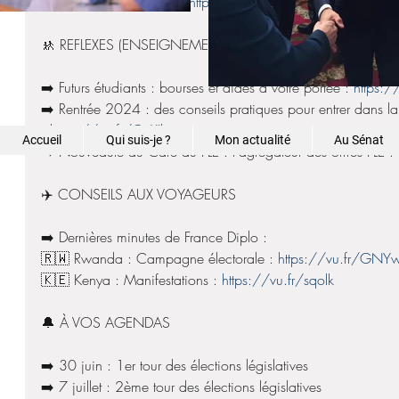
la force de notre pays” : 
https://vu.fr/hWtpI
🚸 REFLEXES (ENSEIGNEMENT FRANÇAIS À L'ÉTRANGER)
➡️ Futurs étudiants : bourses et aides à votre portée : 
https:/
➡️ Rentrée 2024 : des conseils pratiques pour entrer dans la
: 
https://vu.fr/CpXJh
Accueil
Qui suis-je ?
Mon actualité
Au Sénat
➡️ Nouveauté du Café du FLE : l'agrégateur des offres FLE : 
✈️ CONSEILS AUX VOYAGEURS
➡️ Dernières minutes de France Diplo :
🇷🇼 Rwanda : Campagne électorale : 
https://vu.fr/GNY
🇰🇪 Kenya : Manifestations : 
https://vu.fr/sqolk
🔔 À VOS AGENDAS
➡️ 30 juin : 1er tour des élections législatives
➡️ 7 juillet : 2ème tour des élections législatives