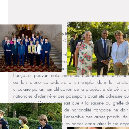
Question de Mme Évelyne Renaud-Garabedian (Français établ
Républicains-R) publiée le 07/12/2023 : 
Mme Évelyne Renaud-Garabedian attire l'attention de M. le
justice, sur la nouvelle circulaire relative aux instructions 
certificats de nationalité française (CNF). Le CNF est un act
française, pouvant notamment être demandé lors de l'établi
ou lors d'une candidature à un emploi dans la foncti
circulaire portant simplification de la procédure de délivra
nationales d'identité et des passeports avait été adressée a
consulaires. Celle-ci précisait que « la saisine du greffe d
délivrance d'un certificat de nationalité française ne doit
recours, une fois épuisée l'ensemble des autres possibilités d
Pourtant, la pratique dans les postes consulaires laisse ap