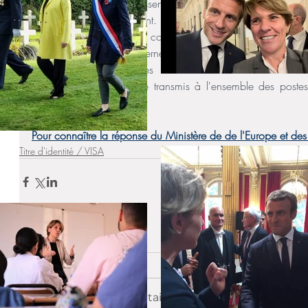
demandé lors de l'établissement d'une première carte d'ide
lors de leur renouvellement. Une nouvelle circulaire, publié
instructions au personnel consulaire afin de n'exiger un 
d'identité, qu'avec discernement et seulement lorsque la si
connaître précisément les instructions de ce nouveau texte
s'assurer qu'il a bien été transmis à l'ensemble des poste
immédiate et homogène.
Pour connaître la réponse du Ministère de de l'Europe et des a
Titre d'identité / VISA
Commentaires
Rédigez un commentaire...