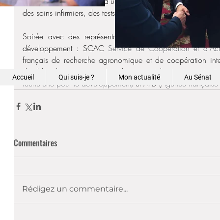
générale, de médecine d’urgence et de traumatologie, des 
des soins infirmiers, des tests de diagnostic rapide et des va
Soirée avec des représentants de l'équipe France sur l
développement : SCAC 
Service de Coopération et d'Acti
français de recherche agronomique et de coopération inte
durable des régions tropicales et méditerranéennes)
, Fr
Accueil
Qui suis-je ?
Mon actualité
Au Sénat
recherche pour le développement) 
et AFD (
Agence française
Commentaires
Rédigez un commentaire...