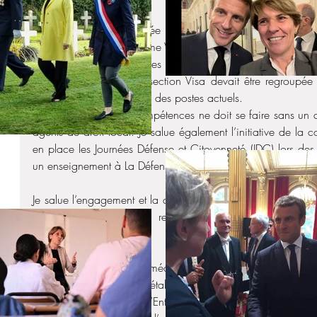
Début d'après-midi passée en visioconférence avec le con
Noire. Échange avec Mme Véronique Wagner, consule général
avons évoqué les possibles conséquences du rapport Hermeli
Dans l’hypothèse où la section Visa devait être regroupée 
faire sans la conservation des postes actuels. 
Le regroupement des compétences ne doit se faire sans un 
agents de droit local.
 Je
 salue également l’initiative de la c
en place les Journées Défense et Citoyenneté (JDC) lors des e
un enseignement à La Défense et citoyenneté : 
https://presa
Je salue l’engagement et la disponibilité de Mme la consule 
même eu le plaisir de retrouver certains agents en po
consulats. 
Visite ensuite du centre médico-social de Brazzaville et 
Pierre-Yves Le Brun. Cet établissement de soins dont la gest
l’Association Française d’Entraide et de Solidarité (AFES) o