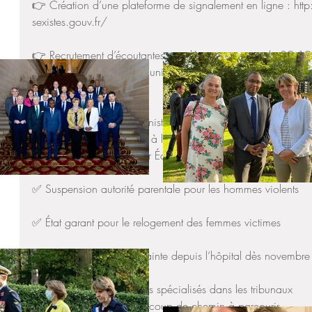
👉 Création d’une plateforme de signalement en ligne : http:
sexistes.gouv.fr/
👉 Recrutement d’écoutantes supplémentaires pour le 39 19
👉 Campagne de communication en direction des témoins de
#NeRienLaisserPasser
👉 Engagement de la ministre Nicole Belloubet de mettre en 
rapprochement pour tenir à l’écart les hommes violents
4 mesures annoncées par Édouard Philippe
✅ Suspension autorité parentale pour les hommes violents
✅ État garant pour le relogement des femmes victimes
✅ Possibilité de porter plainte depuis l’hôpital dès novembre
✅ Des procureurs référents spécialisés dans les tribunaux
Mais il reste encore beaucoup de chemin à parcourir.