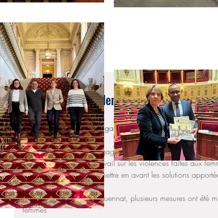
5 sept. 2019
Grenelle sur les violences faites aux femme
parlementaire
#GrenelleViolencesConjugales
Dès aujourd’hui, je m’engagerai aux côtés de mes collègues 
cadre d’un groupe de travail sur les violences faites aux fe
L’occasion pour moi de mettre en avant les solutions apporté
protection des femmes.
Depuis le début du quinquennat, plusieurs mesures ont été mi
femmes