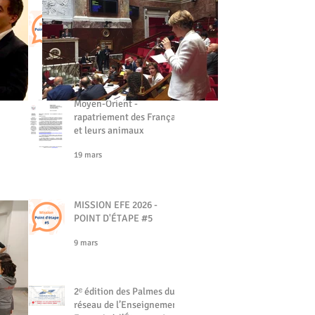
MISSION EFE - POINT
D'ÉTAPE #6
19 mars
Moyen-Orient -
rapatriement des Français
et leurs animaux
19 mars
MISSION EFE 2026 -
POINT D'ÉTAPE #5
9 mars
2ᵉ édition des Palmes du
réseau de l’Enseignement