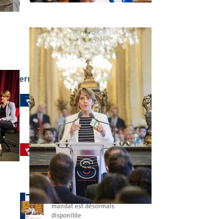
Derniers articles :
🌍 L'enseignement
français à l'étranger a été
au cœur de mon
engagement
il y a 3 jours
🤝 Aller à votre rencontre,
partout dans le monde
27 juil.
📘 Mon bilan de fin de
mandat est désormais
disponible