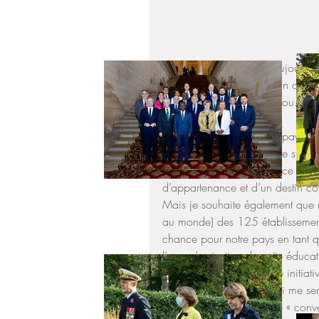
Heureuse de participer aujourd'hu
Recherche, organisé à Irun dans
Castaner et François Bayrou.
[...]Je souhaite que notre pays, n
magnifique opportunité de stimule
découverte de notre espace europ
d’appartenance et d’un destin 
Mais je souhaite également que n
au monde) des 125 établissements
chance pour notre pays en tant q
l’européanisation de cette éduca
Je voudrais citer enfin une initi
français à l’étranger et qui me se
conduire aux objectifs de « conve