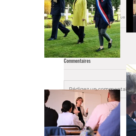
LabelFrancEducation. [...]
"Unis dans la diversité", que cet
qui nous attend.
Commentaires
Rédigez un commentaire...