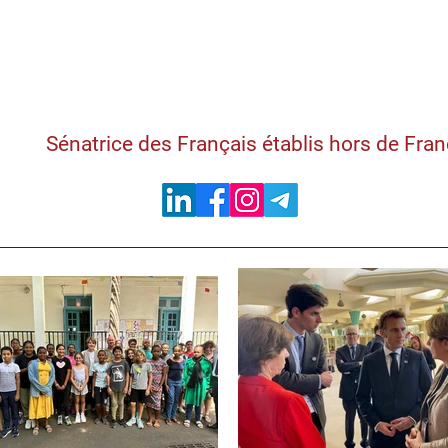
Samantha Cazebon
Sénatrice des Français établis hors de Fra