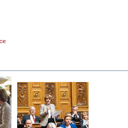
ne
nce