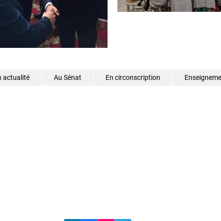
 actualité
Au Sénat
En circonscription
Enseignemen
©2026 - Samantha Cazebonne - Tous droits réservés
s.cazebonne@senat.fr