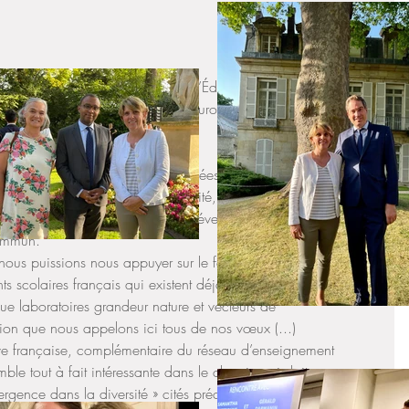
i à l'événement sur l’Europe de l’Éducation et de la 
 le cadre de la Grande Marche Europe avec Christophe 
os écoles, nos collèges et nos lycées, se saisissent de cette 
r dès le plus jeune âge la curiosité, les échanges, la 
éen, et de contribuer ainsi au développement d’un sentiment 
commun.
ous puissions nous appuyer sur le formidable réseau (unique 
 scolaires français qui existent déjà Europe et qui sont une 
ue laboratoires grandeur nature et vecteurs de 
tion que nous appelons ici tous de nos vœux (...)
ative française, complémentaire du réseau d’enseignement 
mble tout à fait intéressante dans le chemin qui doit nous 
rgence dans la diversité » cités précédemment : il s’agit du 