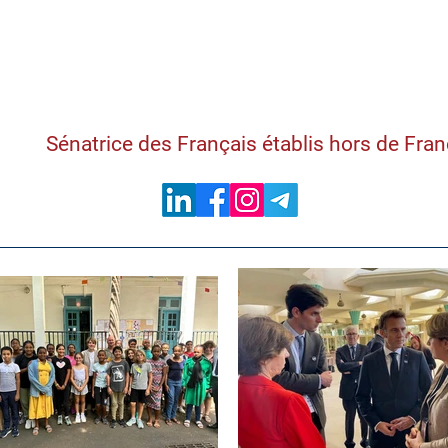
Samantha Cazebon
Sénatrice des Français établis hors de Fra