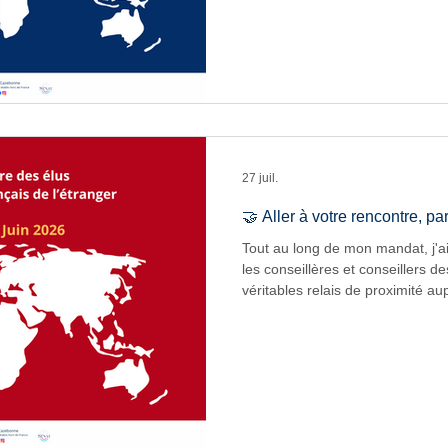
familles, des enseignants, des p
des équipes administratives, af
leurs réalités, leurs réussites et 
confrontés. Ce diaporama témoig
nourri mon action parl
27 juil.
🤝 Aller à votre rencontre, p
Tout au long de mon mandat, j'a
les conseillères et conseillers de
véritables relais de proximité 
françaises. À travers leurs tém
terrain et leur engagement quotid
travail parlementaire et contrib
solutions concrètes aux difficul
compatriotes. Ce diaporama re
rencontres qui ont jalonné p