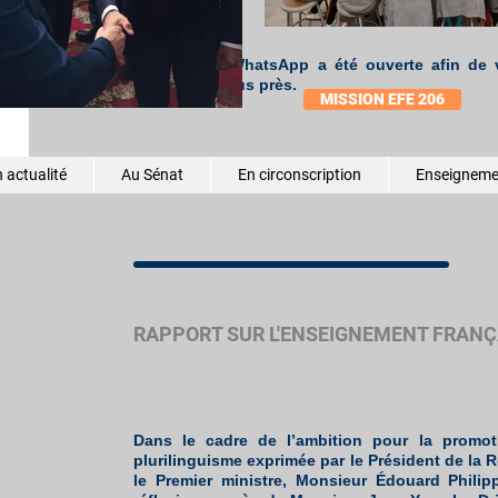
réguliers.
Une chaîne WhatsApp a été ouverte afin de v
mission au plus près.
MISSION EFE 206
 actualité
Au Sénat
En circonscription
Enseignemen
RAPPORT SUR L'ENSEIGNEMENT FRANÇA
Dans le cadre de l’ambition pour la promot
plurilinguisme exprimée par le Président de la 
le Premier ministre, Monsieur Édouard Phili