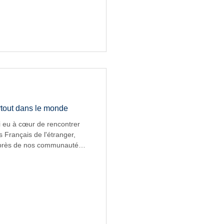
ersonnels de direction et
in de mieux comprendre
les défis auxquels ils sont
ne de ces visites qui ont
artout dans le monde
i eu à cœur de rencontrer
s Français de l'étranger,
auprès de nos communautés
oignages, leurs remontées de
ien, ils ont nourri mon
ué à faire émerger des
tés rencontrées par nos
trace ces nombreuses