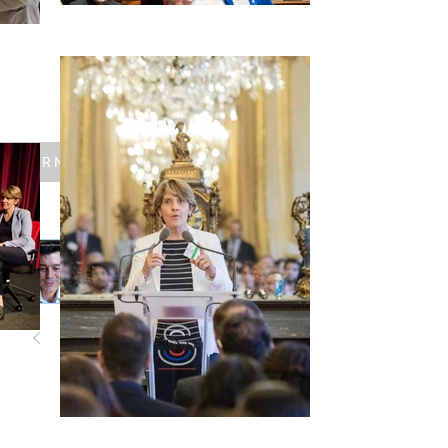
DERNIER POST
Podcast : "La place des femmes en politique sera
celle qu'elles décideront d'avoir !"
Merci à Florent
Pigeyre, conseiller
1
/
3
des Français de
l’étranger au Canada
de donner la parole
aux femmes qui
s’engagent à
travers...