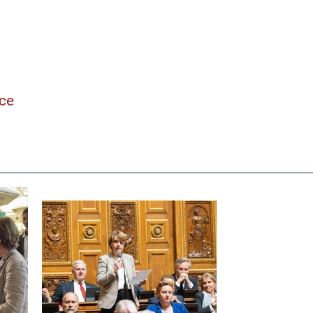
ne
nce