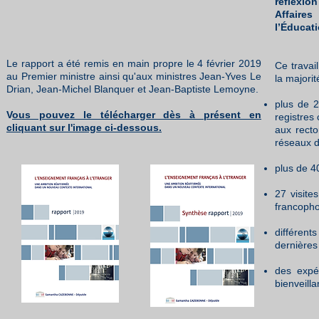
réflexio
Affaire
l’Éducati
Le rapport a été remis en main propre le 4 février 2019
Ce travai
au Premier ministre ainsi qu'aux ministres Jean-Yves Le
la majorit
Drian, Jean-Michel Blanquer et Jean-Baptiste Lemoyne.
plus de 2
V
ous pouvez le télécharger dès à présent en
registres
cliquant sur l'image ci-dessous.
aux recto
réseaux d
plus de 4
27 visite
francopho
différent
dernières
des expér
bienveill