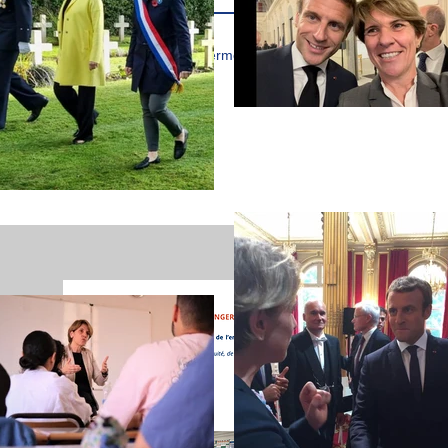
J’accepte les termes et conditions
MISSIO
Suivez l
l'étrange
lettre de