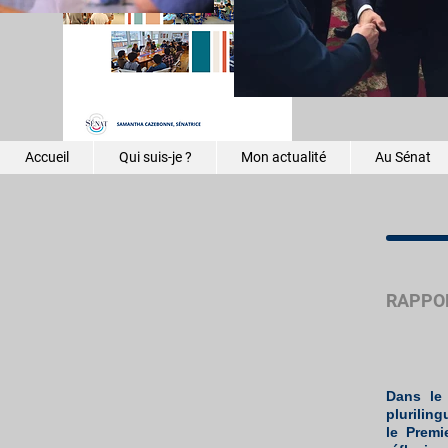
réguliers
Une chaî
mission 
Accueil
Qui suis-je ?
Mon actualité
Au Sénat
RAPPOR
Dans le
plurilin
le Premi