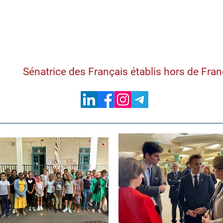
Samantha Cazebon
Sénatrice des Français établis hors de Fra