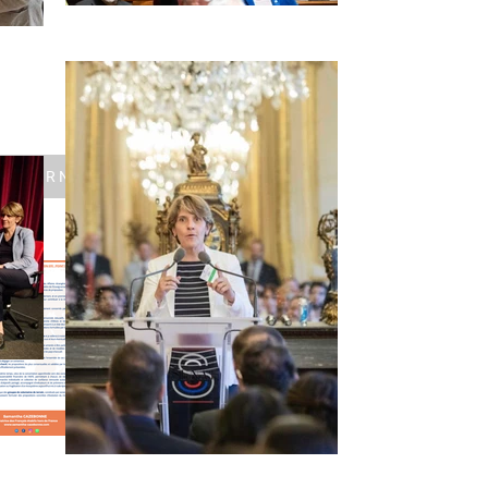
DERNIER POST
MISSION EFE - POINT D'ÉTAPE #1
📱 REJOIGNEZ LA
CHAÎNE WHATSAPP
POUR SUIVRE LA
MISSION Envoyez le
mot “MISSION” à ce
numéro +33 6 30 99
39 01. Un message
d’accueil avec la