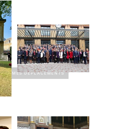
procédure pour suivre
le compte dédié à la
mission vous sera
envoyé.
IVRE MES DÉPLACEMENTS