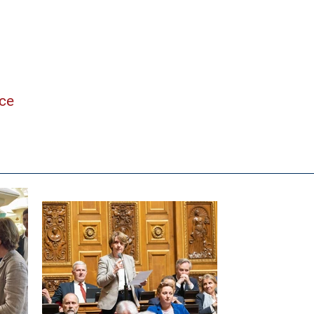
ne
nce