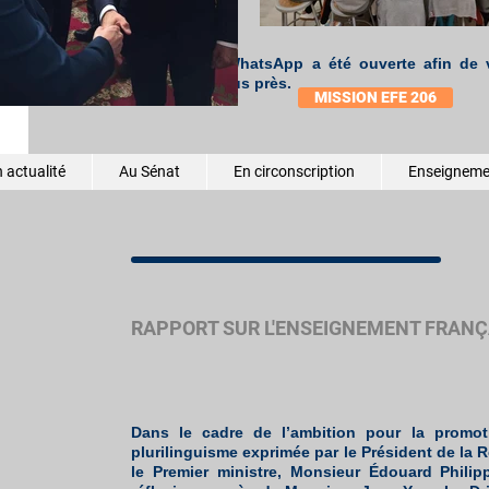
réguliers.
Une chaîne WhatsApp a été ouverte afin de v
mission au plus près.
MISSION EFE 206
 actualité
Au Sénat
En circonscription
Enseignemen
RAPPORT SUR L'ENSEIGNEMENT FRANÇA
Dans le cadre de l’ambition pour la promot
plurilinguisme exprimée par le Président de la 
le Premier ministre, Monsieur Édouard Phili