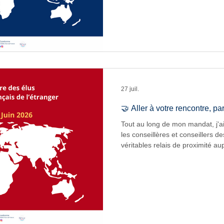
familles, des enseignants, des p
des équipes administratives, af
leurs réalités, leurs réussites et 
confrontés. Ce diaporama témoig
nourri mon action parl
27 juil.
🤝 Aller à votre rencontre, p
Tout au long de mon mandat, j'a
les conseillères et conseillers de
véritables relais de proximité 
françaises. À travers leurs tém
terrain et leur engagement quotid
travail parlementaire et contrib
solutions concrètes aux difficul
compatriotes. Ce diaporama re
rencontres qui ont jalonné p