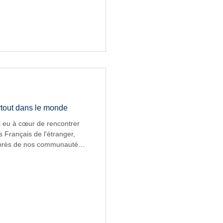
ersonnels de direction et
in de mieux comprendre
les défis auxquels ils sont
ne de ces visites qui ont
artout dans le monde
i eu à cœur de rencontrer
s Français de l'étranger,
auprès de nos communautés
oignages, leurs remontées de
ien, ils ont nourri mon
ué à faire émerger des
tés rencontrées par nos
trace ces nombreuses