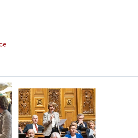
ne
nce