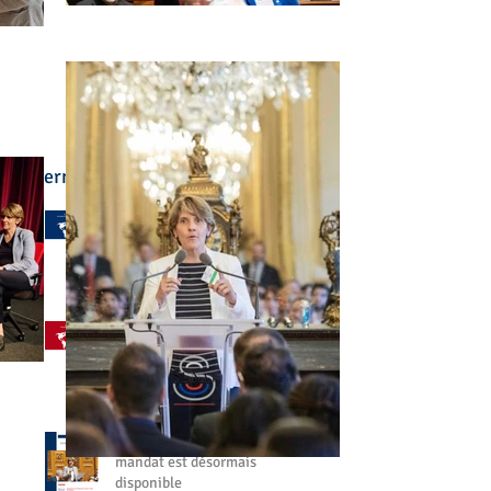
Derniers articles :
🌍 L'enseignement
français à l'étranger a été
au cœur de mon
engagement
il y a 5 jours
🤝 Aller à votre rencontre,
partout dans le monde
27 juil.
📘 Mon bilan de fin de
mandat est désormais
disponible