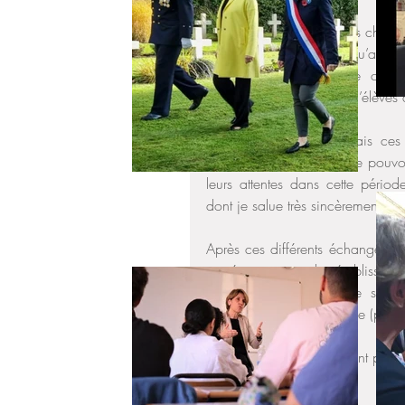
Visioconférences avec les chefs 
à Ramallah de même qu’avec les
culturelle et attachés de coop
l’association de parents d’élèves
En mars 2022, je visitais ces 
nécessaire aujourd’hui de pouvo
leurs attentes dans cette pério
dont je salue très sincèrement le
Après ces différents échanges, j
qui émaneraient des établisseme
en terme notamment de sécurit
d’équipement informatique (pour p
Ces établissements méritent plus 
Circonscription
Actualités