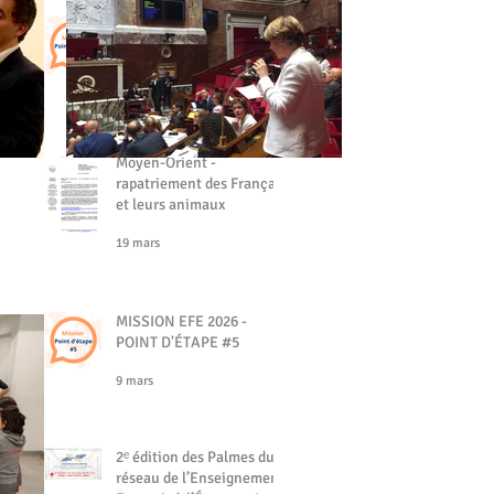
MISSION EFE - POINT
D'ÉTAPE #6
19 mars
Moyen-Orient -
rapatriement des Français
et leurs animaux
19 mars
MISSION EFE 2026 -
POINT D'ÉTAPE #5
9 mars
2ᵉ édition des Palmes du
réseau de l’Enseignement