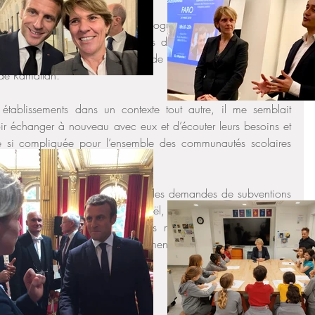
d’établissements du réseau homologué en Israël, à Jérusalem et 
 consuls généraux, conseillers de coopération et d’action 
ération éducative des postes de Tel Aviv et Jérusalem et 
 de Ramallah. 
établissements dans un contexte tout autre, il me semblait 
ir échanger à nouveau avec eux et d’écouter leurs besoins et 
de si compliquée pour l’ensemble des communautés scolaires 
 courage et l’engagement. 
e soutiendrai sans réserve toutes les demandes de subventions 
nts du réseau homologué en Israël, à Jérusalem et à Ramallah 
é (pour le financement d’abris mobiles par exemple) ou 
ermettre le recours à l’enseignement à distance).
que jamais notre soutien.