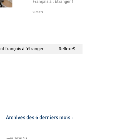
Français à l’Étranger !
9 mars
t français à l'étranger
ReflexeS
Archives des 6 derniers mois :
août 2026
(1)
1 post