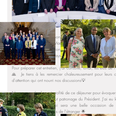
Cette semaine, j'ai eu l'honneur de participer à un déjeuner
République, Emmanuel Macron, en compagnie des sénat
d'échange a été l'occasion d'aborder les sujets majeurs de l
défis à venir pour notre pays 🌍
Pour préparer cet entretien, j'ai consulté, lundi, les élus de l
🙏  Je tiens à les remercier chaleureusement pour leurs co
d'attention qui ont nourri nos discussions💡
Nous avons également profité de ce déjeuner pour évoquer 
qui se tiendra sous le haut patronage du Président. J'ai eu le
prévue le 13 mars, qui sera une belle occasion de met
l'engagement des Français de l'étranger 🌟