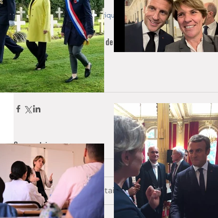
#France
#Dialogue
#PolitiquesPubliques
#FrançaisDeLÉtrang
©Sarah Steck/ Présidence de la République
Actualités
Gouvernement
Sénat
Commentaires
Rédigez un commentaire...