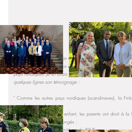
Il y a quelques semaines je rencontrais Hugo Plagnol, Conseil
en Finlande au Sénat. Nos échanges ont notamment porté su
pays nordiques. Je lui avais proposé de nous expliquer la sit
quelques lignes son témoignage :  
" Comme les autres pays nordiques (scandinaves), la Finla
nous fait envie. La voici :
Après la naissance d’un enfant, les parents ont droit à la
100 € par mois et des congés :
- 4 mois de congés maternité payés 80 %