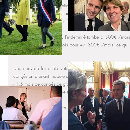
- 2 mois de congés paternité payés 70 %
- 6 mois de congés parentaux payés 70 % : ces derniers pou
le père, mais il y a une très forte pression sociale et médica
À l’issue de ces périodes, l’indemnité tombe à 300€ /mois. E
la crèche à partir de 9 mois pour +/- 300€ /mois, ce qui e
1 an.
Une nouvelle loi a été votée par la coalition socio-démocr
congés en prenant modèle sur les Suédois. Le résultat devrait 
- 1,5 mois de congés de grossesse 
- 6 mois par parent desquels 2,5 mois peuvent être transférés 
Un grand merci Hugo pour ce témoignage... à suivre ! 
Circonscription
Actualités