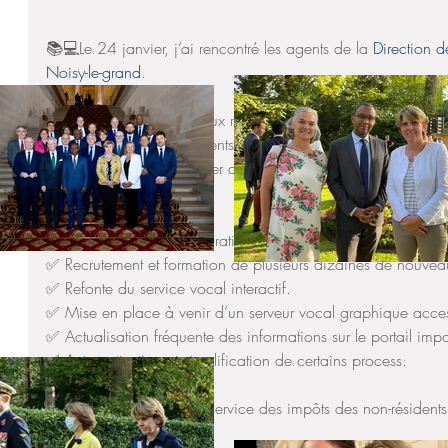
📚💻Le 24 janvier, j’ai rencontré les agents de la 
Direction 
Noisy-le-grand
.
🆘Alertée par de nombreux ressortissants sur leurs difficultés
des impôts des non-résidents, je suis intervenue auprès de sa 
préoccupation et m’assurer que des actions soient mises en 
📈.
Plusieurs actions d’amélioration sont engagées :
✅ Recrutement et formation de plusieurs dizaines de nouvea
✅ Refonte du service vocal interactif.
✅ Mise en place à venir d’un serveur vocal graphique acces
✅ Actualisation fréquente des informations sur le portail impo
✅ Automatisation et simplification de certains process.
Pour ne pas engorger le service des impôts des non-résident
: