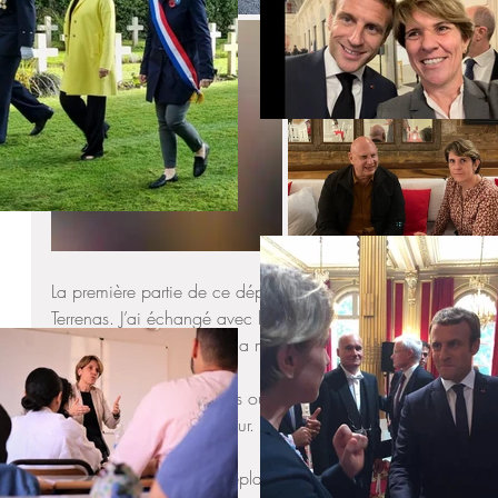
La première partie de ce déplacement en République Dominic
Terrenas. J’ai échangé avec le sénateur local Monsieur Pedro
construction du musée à la mémoire du peintre Théodore Ch
J’ai visité le Lycée Français où j’ai pu rencontré M. l’Ambas
ainsi que Mme la Proviseur.
La deuxième partie du déplacement s’est déroulée à Saint D