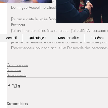
nombreux acteurs de la vie économique et social du pays don
Domingue Accueil, le Directeur de la Chambre de Commerce 
J’ai aussi visité le Lycée Français de Saint Domingue où je m
Proviseur.
J’ai enfin rencontré les élus sur place, j’ai visité l’Ambassade 
Accueil
Qui suis-je ?
Mon actualité
Au Sénat
Je remercie l’ensemble des agents du service consulaire pou
l’Ambassadeur pour son accueil et l’ensemble des personnes q
Circonscription
Education
Déplacements
Commentaires