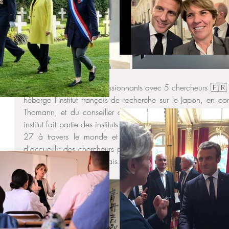
Rencontre et échange passionnants avec 5 chercheurs 🇫🇷 
héberge l'Institut français de recherche sur le Japon, en c
Thomann, et du conseiller de coopération et d'action cultu
institut fait partie des instituts français de recherche à l’étr
27 à travers le monde et placés sous la double tutel
d'accueillir des chercheurs pensionnaires, il soutient les doct
pour les chercheurs français.