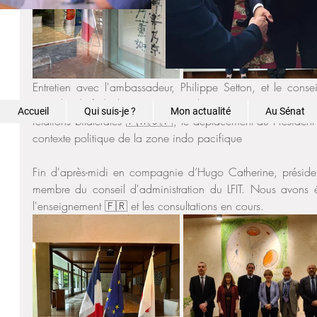
Entretien avec l'ambassadeur, Philippe Setton, et le conseil
avec le chef de la section consulaire, Marc-Antoine Hurea
Accueil
Qui suis-je ?
Mon actualité
Au Sénat
relations bilatérales 🇫🇷🇯🇵, le déplacement du Président 
contexte politique de la zone indo pacifique 
Fin d'après-midi en compagnie d’Hugo Catherine, présiden
membre du conseil d'administration du LFIT. Nous avons éch
l'enseignement 🇫🇷 et les consultations en cours.