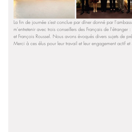
La fin de journée s’est conclue par dîner donné par l'ambas
m'entretenir avec trois conseillers des Français de l'étranger 
et François Roussel. Nous avons évoqués divers sujets de p
Merci à ces élus pour leur travail et leur engagement actif et