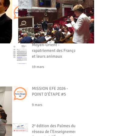
MISSION EFE - POINT
D'ÉTAPE #6
19 mars
Moyen-Orient -
rapatriement des Français
et leurs animaux
19 mars
MISSION EFE 2026 -
POINT D'ÉTAPE #5
9 mars
2ᵉ édition des Palmes du
réseau de l’Enseignement