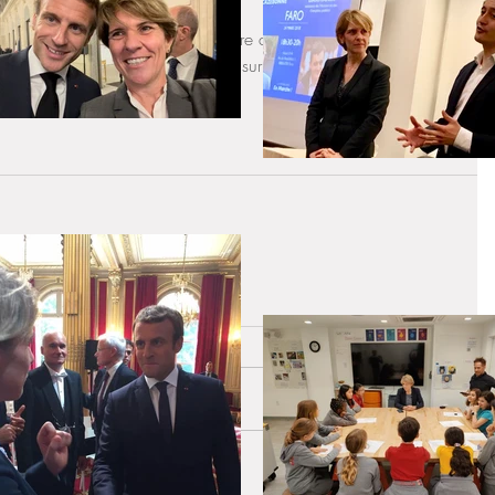
r Cécile D'Ascoli, élue et colistière de Franck, avec qui nous 
profondir les échanges notamment sur l'enseignement français 