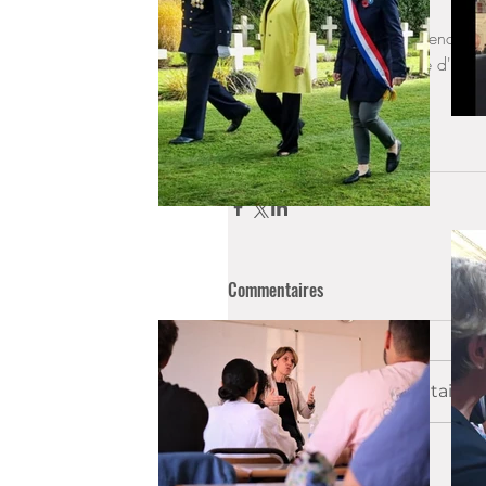
Un plaisir également de rencontre
aurons l'occasion très vite d'ap
en Inde. 
Actualités
CFDE
Sénat
Commentaires
Rédigez un commentaire...