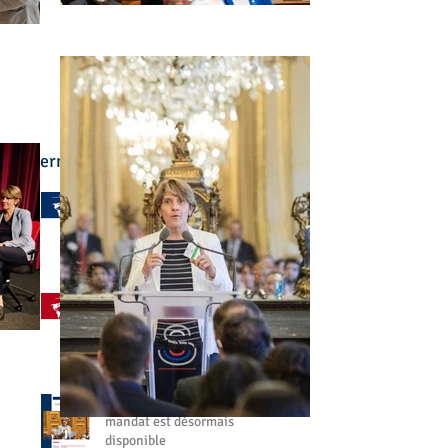
Derniers articles :
🌍 L'enseignement
français à l'étranger a été
au cœur de mon
engagement
il y a 4 jours
🤝 Aller à votre rencontre,
partout dans le monde
27 juil.
📘 Mon bilan de fin de
mandat est désormais
disponible