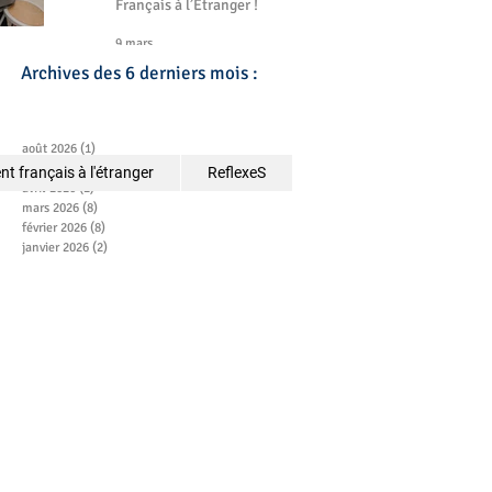
Français à l’Étranger !
9 mars
Archives des 6 derniers mois :
août 2026
(1)
1 post
juillet 2026
(2)
2 posts
t français à l'étranger
ReflexeS
avril 2026
(2)
2 posts
mars 2026
(8)
8 posts
février 2026
(8)
8 posts
janvier 2026
(2)
2 posts