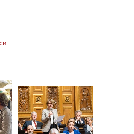
ne
nce