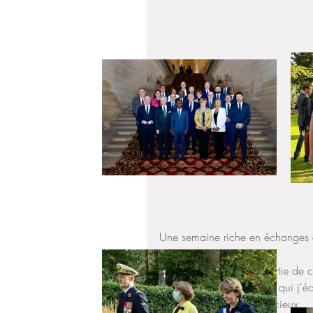
Une semaine riche en échanges e
Franck Barthélémy fait partie de
concitoyens d'Asie, avec qui j'é
engagement me sont précieux.