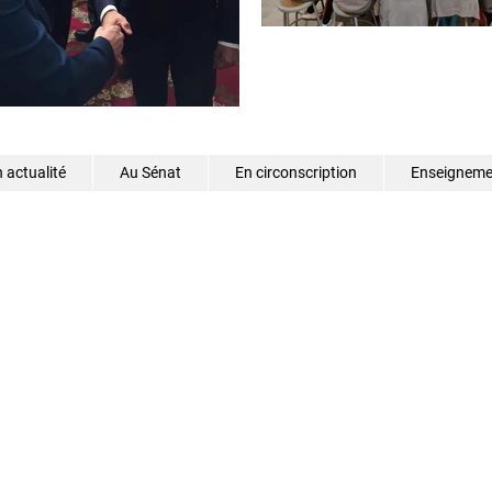
 actualité
Au Sénat
En circonscription
Enseignemen
©2026 - Samantha Cazebonne - Tous droits réservés
s.cazebonne@senat.fr