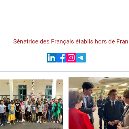
Samantha Cazebon
Sénatrice des Français établis hors de Fra