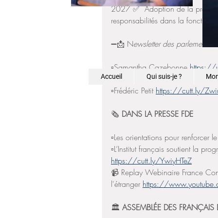
2027 ✅  Adoption de la proposit
responsabilités dans la fonction 
➖📩
N
ewsletter des parlementair
▫️Samantha Cazebonne 
https://
Accueil
Qui suis-je ?
Mon
▫️Amelia Lakrafi 
https://urlz.fr/
▫️Frédéric Petit 
https://cutt.ly/Zw
🗞
 DANS LA PRESSE FDE 
▫️Les orientations pour renforcer 
▫️L’Institut français soutient la 
https://cutt.ly/YwiyHTeZ
📹 Replay Webinaire France Consu
l'étranger 
https://www.youtube
🏛 
ASSEMBLÉE DES FRANÇAIS D