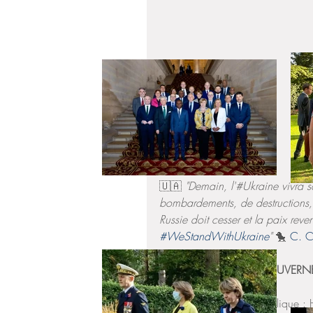
🇺🇦 
"Demain, l'#Ukraine vivra 
bombardements, de destructions, 
Russie doit cesser et la paix reven
#WeStandWithUkraine
" 
🐤 
C. 
🇫🇷 
EN FRANCE / GOUVERN
▫️ Présidence de la République 