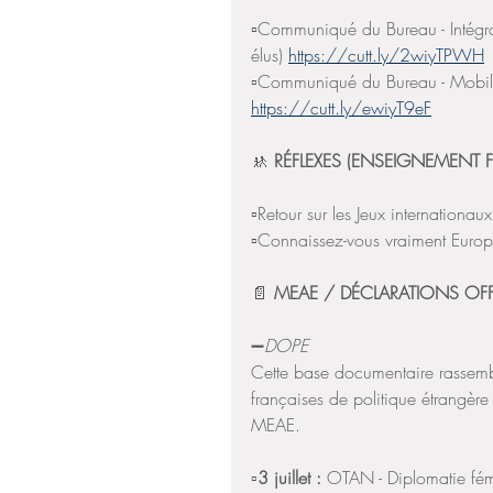
▫️Communiqué du Bureau - Intégra
élus) 
https://cutt.ly/2wiyTPWH
▫️Communiqué du Bureau - Mobilis
https://cutt.ly/ewiyT9eF
🚸
 RÉFLEXES (ENSEIGNEMENT 
▫️Retour sur les Jeux internationa
▫️Connaissez-vous vraiment Europ
📄 
MEAE / DÉCLARATIONS OFFI
➖
DOPE
Cette base documentaire rassemble
françaises de politique étrangère
MEAE.
▫️
3 juillet : 
OTAN - Diplomatie fémin