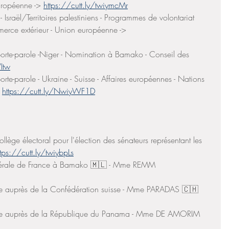
ropéenne -> 
https://cutt.ly/twiymcMr
 - Israël/Territoires palestiniens - Programmes de volontariat 
mmerce extérieur - Union européenne -> 
porte-parole -Niger - Nomination à Bamako - Conseil des 
Itw
orte-parole - Ukraine - Suisse - Affaires européennes - Nations 
 
https://cutt.ly/NwiyWF1D
llège électoral pour l'élection des sénateurs représentant les 
ttps://cutt.ly/twiybpLs
nérale de France à Bamako 🇲🇱 - Mme REMM 
e auprès de la Confédération suisse - Mme PARADAS 🇨🇭
ce auprès de la République du Panama - Mme DE AMORIM 