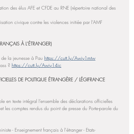
tion des élus AFE et CFDE au RNE (répertoire national des 
ation civique contre les violences initiée par l’AMF 
FRANÇAIS À L'ÉTRANGER)
ux de la jeunesse à Pau 
https://cutt.ly/Awiy1mtw
ass ? 
https://cutt.ly/Awiy14ic
CIELLES DE POLITIQUE ÉTRANGÈRE / LÉGIFRANCE
 en texte intégral l’ensemble des déclarations officielles 
 et les comptes rendus du point de presse du Porte-parole du 
iste - Enseignement français à l'étranger - Etats-