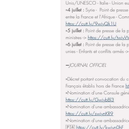
Unis/UNESCO - Italie - Union eu
▫️
4 juillet : 
Syrie -  Point de presse
entre la France et l'Afrique - Co
https://cutt.ly/9wiyQk1U
▫️
5 juillet : 
Point de presse de la 
ministres -> 
https://cutt.ly/twiyW
▫️
6 juillet : 
Point de presse de la p
unies - Enfants et conflits armés ->
➖
JOURNAL OFFICIEL 
▫️Décret portant convocation du co
Français établis hors de France 
h
▫️Nomination d'une Consule gé
https://cutt.ly/GwiybBl3
▫️Nomination d'une ambassadric
https://cutt.ly/swiynKR9
▫️Nomination d'une ambassadri
🇵🇦 
https://cutt.ly/kwiyn0hF