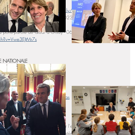
istres du 5 juillet : 
https://cutt.ly/hwiych9d
é depuis le samedi 1er juillet 2023 
 la porte-parole du Quai d'Orsay - 06/07/2023 
ch?v=Vwe3EJtMr7s
E NATIONALE 
 semaines  
jour/ordre-du-jour.html
nationale.fr/agendas/les-agendas
e loi visant à sécuriser et réguler l'espace numérique
ation et de programmation du ministère de la justice 2023-