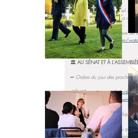
https://cutt.ly/swiaf8Rp
▫️ Compte-rendu du Conseil des min
▫️ Gouvernement : ce qui a chang
https://cutt.ly/ywiyc9HE
 - 
▫️ MEAE : 📹 Point de presse de
https://www.youtube.com/wat
🏛 
AU SÉNAT ET À L'ASSEMBLÉ
➖
 Ordres du jour des prochaines
▫️SÉNAT : 
www.senat.fr/ordre-du-
▫️AN : 
https://www2.assemblee-
➖
Travaux en séance publique
▫️ SÉNAT : ✅ Adoption du projet d
▫️ AN :🟡 (en cours) Loi d’orient