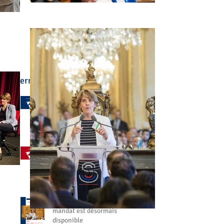
Derniers articles :
🌍 L'enseignement
français à l'étranger a été
au cœur de mon
engagement
il y a 4 jours
🤝 Aller à votre rencontre,
partout dans le monde
27 juil.
📘 Mon bilan de fin de
mandat est désormais
disponible