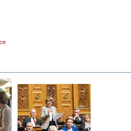
ne
nce