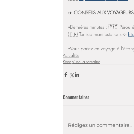
✈️
 CONSEILS AUX VOYAGEURS
▫️Dernières minutes : 🇵🇪 Pérou 
🇹🇳 Tunisie manifestations -> 
htt
▫️Vous partez en voyage à l'étrang
Actualités
Récap' de la semaine
Commentaires
Rédigez un commentaire...