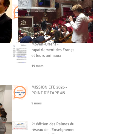
MISSION EFE - POINT
D'ÉTAPE #6
19 mars
Moyen-Orient -
rapatriement des Français
et leurs animaux
19 mars
MISSION EFE 2026 -
POINT D'ÉTAPE #5
9 mars
2ᵉ édition des Palmes du
réseau de l’Enseignement