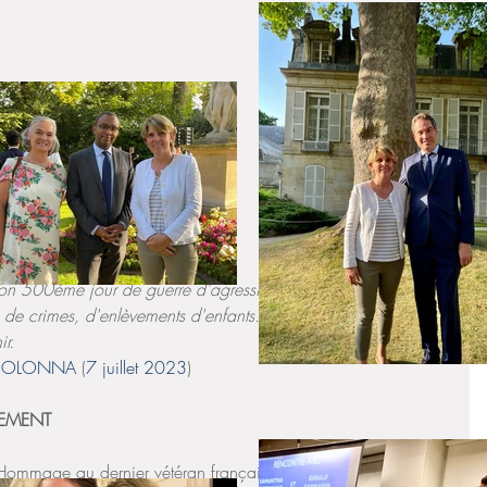
son 500ème jour de guerre d'agression russe. 500 jours de 
de crimes, d'enlèvements d'enfants. 500 jours de trop. La 
ir.
COLONNA 
(
7 juillet 2023
) 
EMENT 
: Hommage au dernier vétéran français du Débarquement 