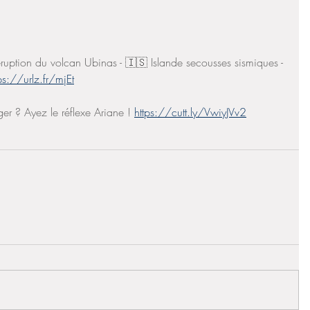
éruption du volcan Ubinas - 🇮🇸 Islande secousses sismiques - 
ps://urlz.fr/mjEt
er ? Ayez le réflexe Ariane ! 
https://cutt.ly/VwiyJVv2