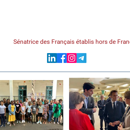
Samantha Cazebon
Sénatrice des Français établis hors de Fra