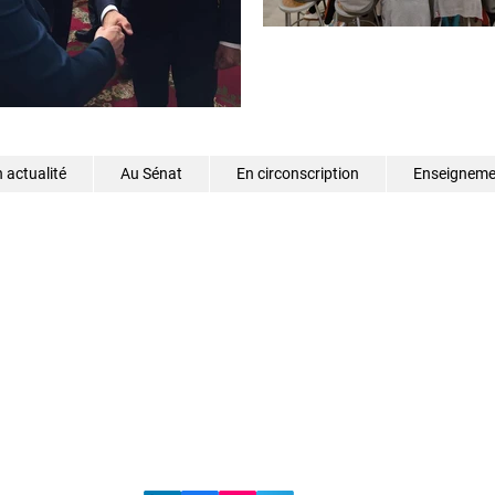
 actualité
Au Sénat
En circonscription
Enseignemen
©2026 - Samantha Cazebonne - Tous droits réservés
s.cazebonne@senat.fr