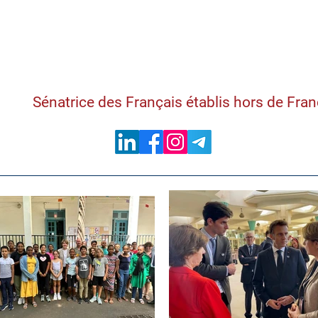
Samantha Cazebon
Sénatrice des Français établis hors de Fra