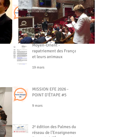
MISSION EFE - POINT
D'ÉTAPE #6
19 mars
Moyen-Orient -
rapatriement des Français
et leurs animaux
19 mars
MISSION EFE 2026 -
POINT D'ÉTAPE #5
9 mars
2ᵉ édition des Palmes du
réseau de l’Enseignement