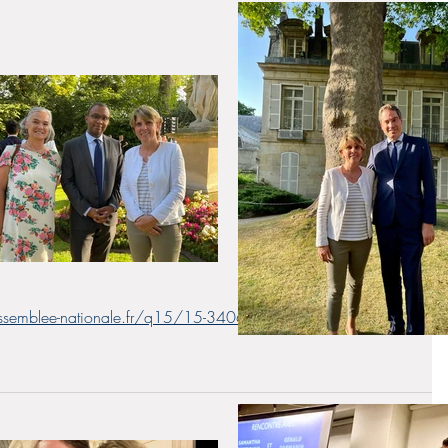
.assemblee-nationale.fr/q15/15-34066QE.htm