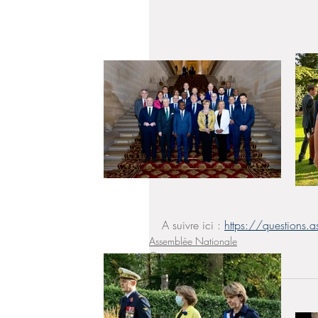
A suivre ici : 
https://questions
Assemblée Nationale
Circonscription
Condition animale