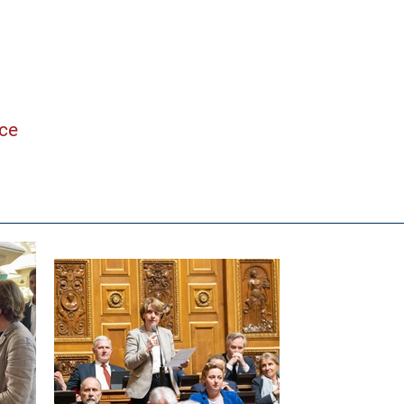
ne
nce