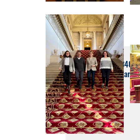
24 nov. 2020
Question écrite n°34066 
sauvages chez les partic