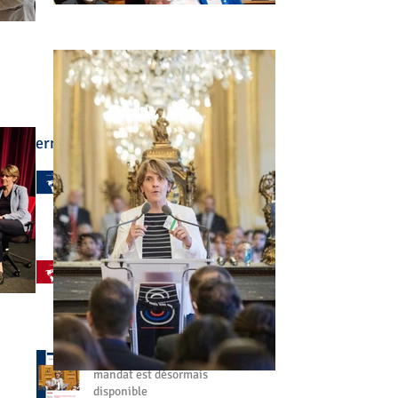
Derniers articles :
🌍 L'enseignement
français à l'étranger a été
au cœur de mon
engagement
il y a 3 jours
🤝 Aller à votre rencontre,
partout dans le monde
27 juil.
📘 Mon bilan de fin de
mandat est désormais
disponible