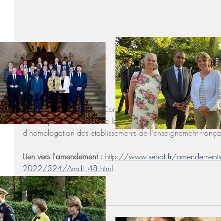
Dans le cadre de la PPL Combattre le harcèlement scolaire, 
été adopté 
! La lutte contre le harcèlement scolaire intégrera 
d'homologation des établissements de l'enseignement français
Lien vers l'amendement :
http://www.senat.fr/amendement
2022/324/Amdt_48.html
Actualités
Education
Sénat