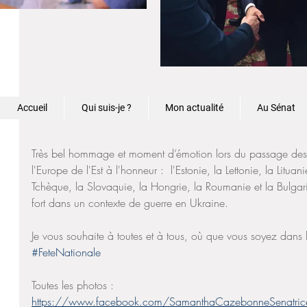
Accueil
Qui suis-je ?
Mon actualité
Au Sénat
Très bel hommage et moment d’émotion lors du passage des
l'Europe de l'Est à l'honneur :  l'Estonie, la Lettonie, la Litua
Tchèque, la Slovaquie, la Hongrie, la Roumanie et la Bulgar
fort dans un contexte de guerre en Ukraine. 
Je vous souhaite à toutes et à tous, où que vous soyez dans 
#FeteNationale
Toutes les photos : 
https://www.facebook.com/SamanthaCazebonneSenatr