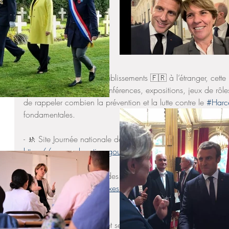
En France et dans nos établissements 🇫🇷 à l’étranger, cett
l’occasion d’organiser conférences, expositions, jeux de rôles,
de rappeler combien la prévention et la lutte contre le 
#Harce
fondamentales. 
- 🚸 Site Journée nationale de lutte contre le harcèlement à l'
https://www.education.gouv.fr/journee-nationale-de-lutte-con
-  🗺 Carte de ReflexeS des projets réalisés dans les établi
https://padlet.com/reflexes/carte-du-r-seau-lutte-contre-le-harc
wpvaf40t4no6vfs
- 🗂  Comment prévenir et sensibiliser aux discriminations ? 