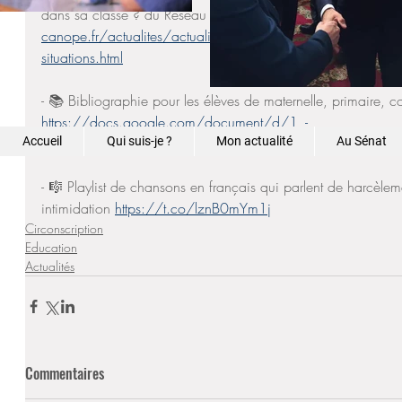
dans sa classe ? du Réseau Canopé 
https://www.reseau-
canope.fr/actualites/actualite/discriminations-cyberharcele
situations.html
- 📚 Bibliographie pour les élèves de maternelle, primaire, co
https://docs.google.com/document/d/1_-
Accueil
Qui suis-je ?
Mon actualité
Au Sénat
OMWL2ACzrPsSFhyLoahtHaw79tC75BG3GFmkMAoo4/ed
- 🎼 Playlist de chansons en français qui parlent de harcèleme
intimidation 
https://t.co/lznB0mYm1j
Circonscription
Education
Actualités
Commentaires