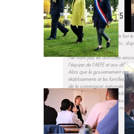
5 questions pour 5 pr
Pour LesFrançais.press, elle fait l
19. Dans le podcast audio, dispon
rentrée. 
Ne niant pas les difficultés renco
l'équipe de l'AEFE et aux différent
Alors que le gouvernement a débl
établissements et les familles, el
de la commission nationale en ch
évolution des critères d'attribution
Enfin, elle revient sans détour sur
crise sanitaire n'y est pas maîtri
Par Les Français.Press