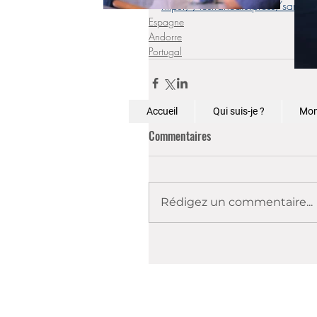
https://lesfrancais.press/samanth
Espagne
Andorre
Portugal
Accueil
Qui suis-je ?
Mon
Commentaires
Rédigez un commentaire...