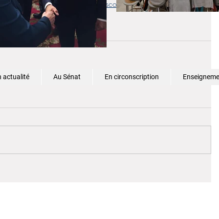
a-cazebonne-decrypte-la-rentree-scolaire-et-ses-enjeux/
 actualité
Au Sénat
En circonscription
Enseignemen