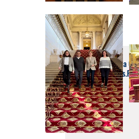
21 sept. 2020
Interview "Samantha Caze
enjeux" Les Français.Pre