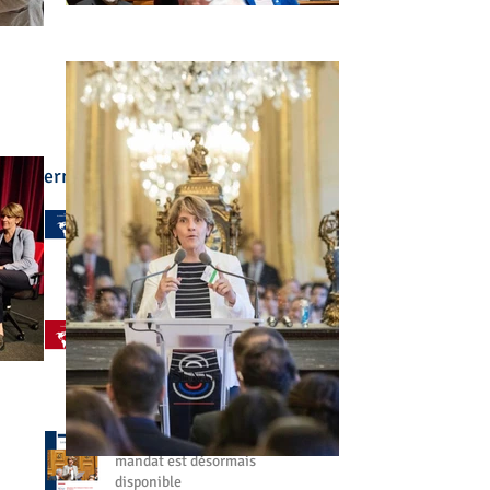
Derniers articles :
🌍 L'enseignement
français à l'étranger a été
au cœur de mon
engagement
il y a 3 jours
🤝 Aller à votre rencontre,
partout dans le monde
27 juil.
📘 Mon bilan de fin de
mandat est désormais
disponible