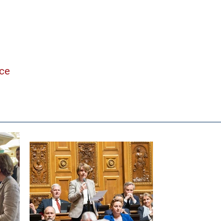
ne
nce