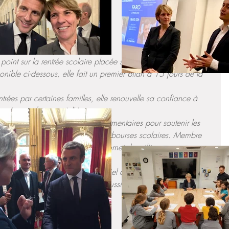
oblématiques 
e point sur la rentrée scolaire placée sous le signe de la Covid-
ible ci-dessous, elle fait un premier bilan à 15 jours de la 
ntrées par certaines familles, elle renouvelle sa confiance à 
s réseaux français à l'étranger. 
oqué 50 millions d'euros supplémentaires pour soutenir les 
le revient sur la problématique des bourses scolaires. Membre 
arge de ces allocations, elle promet de militer pour une 
s. 
 les risques d'un retour en distanciel dans certains pays si la 
sée comme cela peut être le cas aussi en France. 