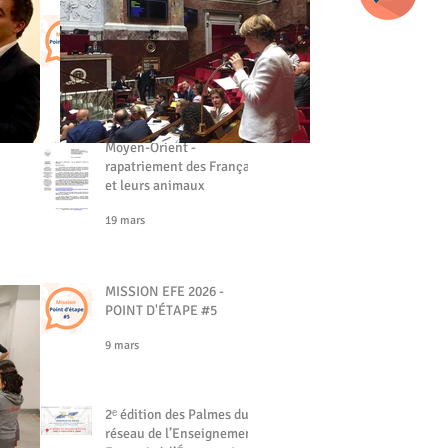
MISSION EFE - POINT
D'ÉTAPE #6
19 mars
Moyen-Orient -
rapatriement des Français
et leurs animaux
19 mars
MISSION EFE 2026 -
POINT D'ÉTAPE #5
9 mars
2ᵉ édition des Palmes du
réseau de l’Enseignement