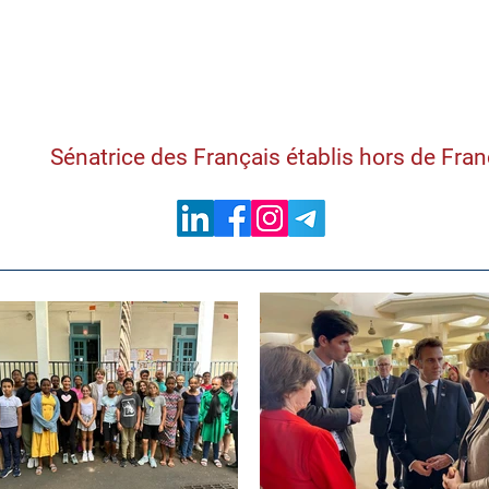
Samantha Cazebon
Sénatrice des Français établis hors de Fra