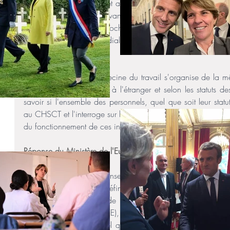
relative à l'organisation et au fonctionnement des instances
français à l'étranger relevant de l'AEFE, dans les pays où
ayant des prérogatives proches, « un équilibre entre le fonc
être recherché dans le dialogue et la concertation, afin 
jumelée ». 
Il lui demande si la médecine du travail s'organise de la mê
d'établissements français à l'étranger et selon les statuts de
savoir si l'ensemble des personnels, quel que soit leur statu
au CHSCT et l'interroge sur la désignation de ces derniers. Enf
du fonctionnement de ces instances existent, en particulier
Réponse du Ministère de l'Europe et des affaires étrangère
Au sein du réseau de l'enseignement français à l'étranger 
oeuvre les dispositions définies par les autorités locales en
n'existe pas de service de médecine de prévention unique
français à l'étranger (AEFE), opérateur compétent pour les
français à l'étranger, quel que soit leur statut. Cependant, s