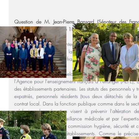
Question de M. Jean-Pierre Bansard (Sénateur des França
Républicains-R) publiée le 18/11/2021 : 
M. Jean-Pierre Bansard interroge M. le ministre de l'Europe 
instances en charge de la médecine et des conditions de
scolaires d'enseignement français à l'étranger.
Ces derniers sont gérés selon trois statuts différents : des é
l'Agence pour l'enseignement français à l'étranger (AEFE), d
des établissements partenaires. Les statuts des personnels y tra
expatriés, personnels résidents (tous deux détachés de la 
contrat local. Dans la fonction publique comme dans le secte
médecine de prévention visent à prévenir l'altération d
l'organisation d'une surveillance médicale et par l'expert
sécurité. Par ailleurs, une commission hygiène, sécurité et 
instaurée dans tous les établissements. Comme le précise 