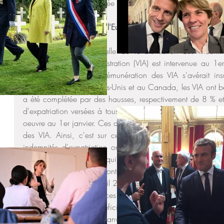
perçue par les VIA soit fixée de manière pérenne et en adéqu
Réponse du Ministère de l'Europe et des affaires étrangère
Une mesure exceptionnelle de revalorisation des indemnité
internationaux en administration (VIA) est intervenue au 1er
pays dans lesquels la rémunération des VIA s'avérait insu
incompressibles. Aux Etats-Unis et au Canada, les VIA ont bén
a été complétée par des hausses, respectivement de 8 % et
d'expatriation versées à tous les personnels de l'Etat dans
oeuvre au 1er janvier. Ces augmentations ont été intégrées 
des VIA. Ainsi, c'est sur cette base rehaussée que les ajus
indemnités d'expatriation ont ensuite été appliqués, nota
juillet. Ces ajustements, qui sont réalisés tous les ans et 
l'évolution des changes, ont entraîné mécaniquement une ba
des VIA depuis le 1er avril 2023, dans un contexte de net re
la monnaie locale dans ces deux pays. En dépit de ces ajust
Unis et au Canada bénéficient d'un niveau de rémunération s
la revalorisation au 1er janvier dernier n'était pas intervenue.