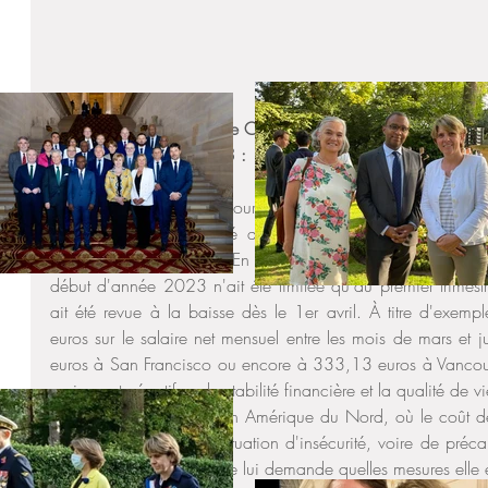
Question de Mme Hélène Conway-Mouret (Sénatrice des Franç
publiée le 24/08/2023 : 
Mme Hélène Conway-Mouret attire l'attention de Mme la min
étrangères sur l'indemnité allouée aux volontaires internat
États-Unis et au Canada.En effet, il semblerait que la revalo
début d'année 2023 n'ait été limitée qu'au premier trimest
ait été revue à la baisse dès le 1er avril. À titre d'exemp
euros sur le salaire net mensuel entre les mois de mars et
euros à San Francisco ou encore à 333,13 euros à Vancouver
un impact négatif sur la stabilité financière et la qualité de v
largement inflationniste en Amérique du Nord, où le coût d
derniers se trouvent en situation d'insécurité, voire de précari
de rompre leur contrat.Elle lui demande quelles mesures elle 