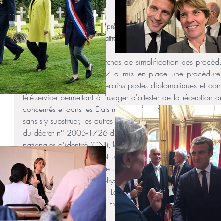
récupérer leur CNI.
Réponse du Ministère auprès de la ministre de l'Europe et 
commerce extérieur, de l'attractivité et des Français de l'é
Dans le cadre des démarches de simplification des procédure
l'arrêté du 27 avril 2017 a mis en place une procédure d
passeports délivrés par certains postes diplomatiques et consu
télé-service permettant à l'usager d'attester de la réception
concernés et dans les Etats membres de l'Union européenne,
sans s'y substituer, les autres modalités de remise des passepor
du décret n° 2005-1726 du 30 décembre 2005 relatif aux p
nationales d'identité (CNI), la remise des CNI électroniques 
Les CNI intègrent en effet une identité numérique régalienn
passeports, et qui apporte un niveau de garantie élevé en ma
pour cela, la présence physique de l'usager lors de sa rem
vérification de l'identité. La mise en place de cette id
permettra, à terme, aux Français de l'étranger de bén
services dématérialisés.