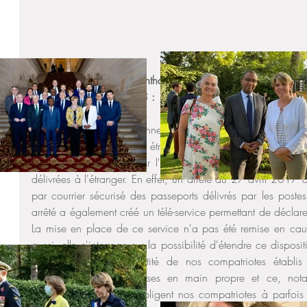
Question de Mme Samantha Cazebonne (Sénatrice des Françai
publiée le 28/09/2023 : 
Mme Samantha Cazebonne attire l'attention de M. le ministr
l'Europe et des affaires étrangères, chargé du commerce ex
Français de l'étranger sur l'envoi par courrier sécurisé des
délivrées à l'étranger. En effet, un arrêté du 27 avril 2017 a
par courrier sécurisé des passeports délivrés par les postes
arrêté a également créé un télé-service permettant de déclar
La mise en place de ce service n'a pas été remise en caus
aussi, elle s'interroge sur la possibilité d'étendre ce disposit
cartes nationales d'identité de nos compatriotes établi
aujourd'hui qu'être remises en main propre et ce, nota
consulaires vastes qui obligent nos compatriotes à parfois