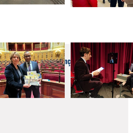
entants du Collège français Marc Chagall de