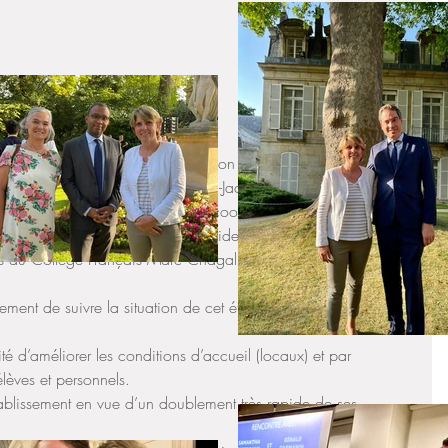
e je m'y étais engagée lors de mon déplacement en Israël en 
r une nouvelle fois avec M. Jean-Jacques Pierrat, Conseiller 
relle, M. Serge Borg, Attaché de coopération éducative, M. 
 représentantes des personnels résidents et contrats locaux et la 
es du Collège Français Marc Chagall de Tel-Aviv. 
gement de suivre la situation de cet établissement (école et 
ité d’améliorer les conditions d’accueil (locaux) et par 
èves et personnels. 
tablissement en vue d’un doublement très rapide de ses 