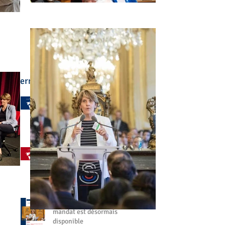
Derniers articles :
🌍 L'enseignement
français à l'étranger a été
au cœur de mon
engagement
il y a 3 jours
🤝 Aller à votre rencontre,
partout dans le monde
27 juil.
📘 Mon bilan de fin de
mandat est désormais
disponible