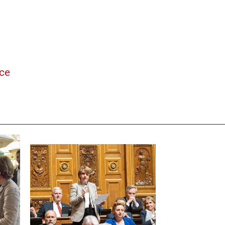
ne
nce