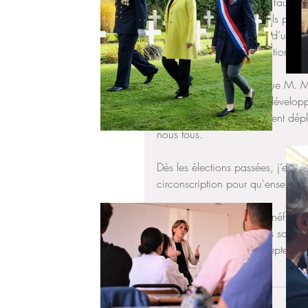
 La demande est réelle, il faut maintenant donner des moyens plus importants à l’établissement 
et ses acteurs institutionnels po
débouche sur l’obtention d’un per
combat politique et institutionnel
Je me réjouis de savoir que M. Mir
de l’enseignement et du développe
étrangères se soit également dép
nous tous.
Dès les élections passées, j’entr
circonscription pour qu'ensemble 
Cet établissement doit bénéficier
personnels des conditions satisf
donnés rendez-vous en septembre 
Circonscription
Education