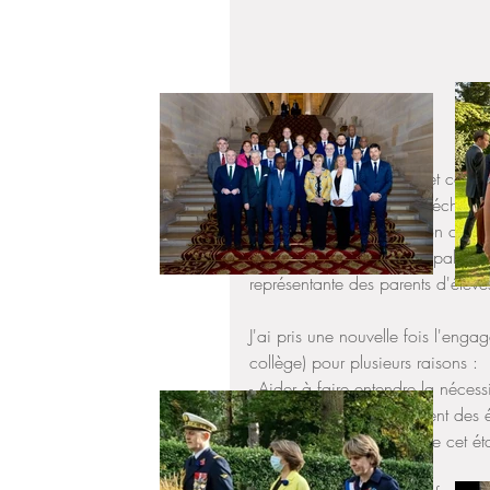
C'est avec grand plaisir et comm
mars dernier, que j'ai pu échange
de coopération et d'action cultu
Laurent Foussereau, Principal, les
représentante des parents d'élèv
J'ai pris une nouvelle fois l'enga
collège) pour plusieurs raisons : 
- Aider à faire entendre la nécess
conséquent d’enseignement des él
- Répondre au potentiel de cet é
effectifs. 