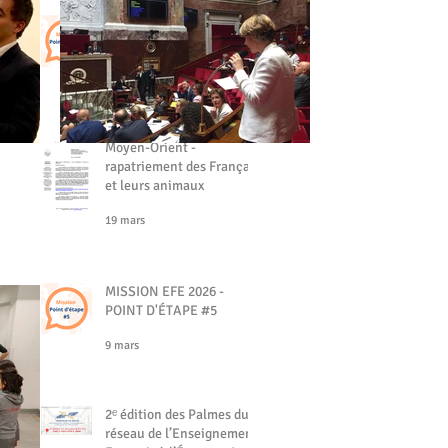
MISSION EFE - POINT
D'ÉTAPE #6
19 mars
Moyen-Orient -
rapatriement des Français
et leurs animaux
19 mars
MISSION EFE 2026 -
POINT D'ÉTAPE #5
9 mars
2ᵉ édition des Palmes du
réseau de l’Enseignement