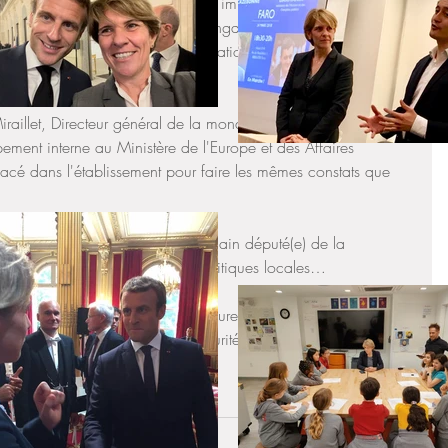
ur que leur travail de mobilisation engagé depuis longtemps 
mis de construire et une relocalisation temporaire. Un vrai 
 à mener ! 
aillet, Directeur général de la mondialisation, de la culture, 
ment interne au Ministère de l'Europe et des Affaires 
lacé dans l'établissement pour faire les mêmes constats que 
erai en contact avec la ou le prochain député(e) de la 
nous mobilisons les autorités politiques locales…
 de mesures particulières pour assurer aux élèves et aux 
aisantes d'enseignement et de sécurité. Nous nous sommes 
avec les intervenants de ce jour.