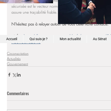
messagerie sécurisée. Certains messages peuvent vous y être
sécurisée est le vecteur normal de communication avec l'admini
assure une traçabilité fiable. 
N'hésitez pas à relayer autour de vous cette fiche contacts. 
+info :
https://lannuaire.service-public.fr/gouvernement
Accueil
Qui suis-je ?
Mon actualité
Au Sénat
7639607c2846
Circonscription
Actualités
Gouvernement
Commentaires