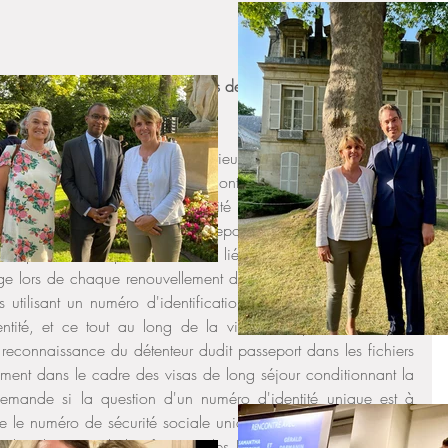
énateur des Français établis hors de France - Les Républicains-
tion de M. le ministre de l'intérieur et des outre-mer sur les 
ion du numéro de passeport que rencontrent de nombreux Français 
rt est le seul document d'identité reconnu par les autorités 
européenne. Le numéro de passeport est, dans de nombreux 
cales pour de multiples démarches liées au séjour d'un étranger 
ge lors de chaque renouvellement de passeport, contrairement 
tilisant un numéro d'identification unique se retrouvant sur 
tité, et ce tout au long de la vie. Cette particularité peut 
 reconnaissance du détenteur dudit passeport dans les fichiers 
mment dans le cadre des visas de long séjour conditionnant la 
i demande si la question d'un numéro d'identité unique est à 
e le numéro de sécurité sociale unique. Il lui demande si des 
re plus aisée l'identification des Français de l'étranger, afin 