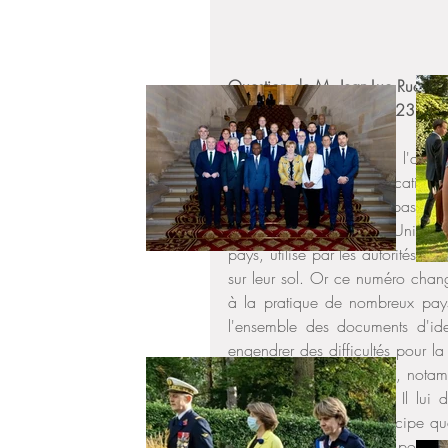
Question de M. Jean-Luc Ruelle (S
R) publiée le 23/11/2023 : 
M. Jean-Luc Ruelle attire l'atten
difficultés liées à l'identificat
établis à l'étranger. Le passepo
locales, en dehors de l'Union 
pays, utilisé par les autorités lo
sur leur sol. Or ce numéro chan
à la pratique de nombreux pays u
l'ensemble des documents d'iden
engendrer des difficultés pour la
de l'administration locale, nota
régularité de ce dernier. Il lu
l'étude, sur le même principe qu
mesures sont envisagées pour rend