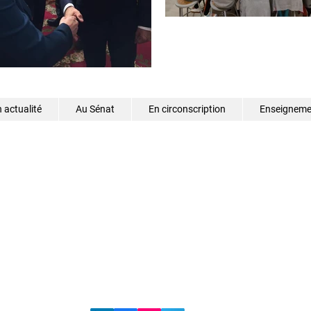
 actualité
Au Sénat
En circonscription
Enseignemen
©2026 - Samantha Cazebonne - Tous droits réservés
s.cazebonne@senat.fr