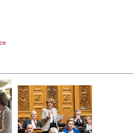
ne
nce