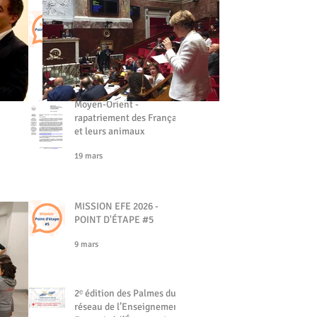
MISSION EFE - POINT
D'ÉTAPE #6
19 mars
Moyen-Orient -
rapatriement des Français
et leurs animaux
19 mars
MISSION EFE 2026 -
POINT D'ÉTAPE #5
9 mars
2ᵉ édition des Palmes du
réseau de l’Enseignement