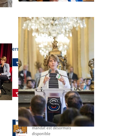
Derniers articles :
🌍 L'enseignement
français à l'étranger a été
au cœur de mon
engagement
il y a 5 jours
🤝 Aller à votre rencontre,
partout dans le monde
27 juil.
📘 Mon bilan de fin de
mandat est désormais
disponible