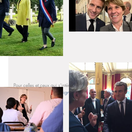
Pour celles et ceux qui s’intéressent à l’univers de l’Enseignem
découvrez 
ReflexeS, enseignement français à l’étranger
, la p
s.com
 plateforme@relfexe-s.com
Circonscription
Actualités