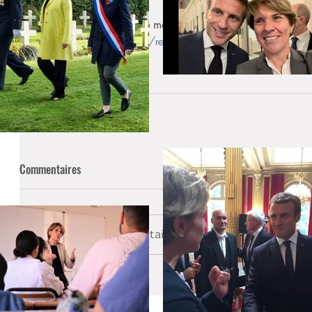
Rendez-vous page 29 de mon bilan 
https://en.calameo.com/read/0063322079cceccc08a
Circonscription
Actualités
Menus végétariens
Commentaires
Rédigez un commentaire...