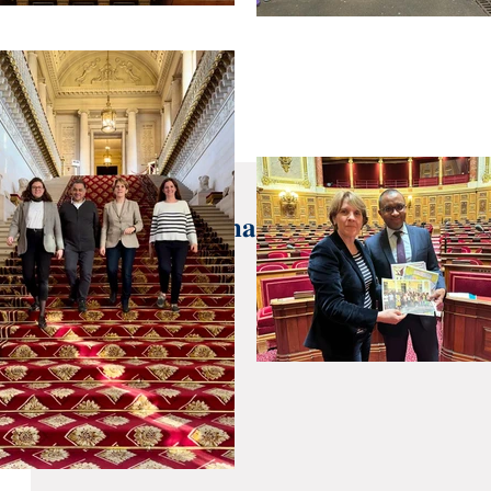
7 juin 2022
𝐁𝐢𝐥𝐚𝐧 5️⃣ 𝐚𝐧𝐬 𝐝𝐞 𝐦𝐚𝐧𝐝𝐚𝐭 - 🔍 Focus 