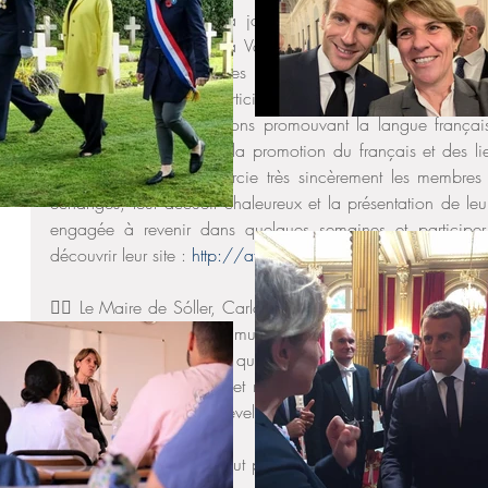
🤝 L’autre partie de ma journée du lundi 10 février fu
l’Association França a la Vall de Sóller, l’une des associati
actives et dynamiques des Baléares. Je connaissais déjà ce
membres pour avoir participé avec des élèves du Lycée f
dirigeais, à des animations promouvant la langue française
beaucoup investie pour la promotion du français et des liens
France et Sóller. Je remercie très sincèrement les membres
échanges, leur accueil chaleureux et la présentation de leur
engagée à revenir dans quelques semaines et participer à
découvrir leur site : 
http://afvsoller.blogspot.com/?m=1
👉🏻 Le Maire de Sóller, Carlos Simarro, nous a également ac
membres de son équipe municipale. Je le remercie pour sa di
est la ville de Majorque qui historiquement a le plus de lie
française de Soller permet non seulement de les maintenir
mais également de les développer.
Je suis prête à soutenir tout projet avec la ville jumelée de P